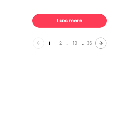
emon Love
Summer Chickens II
299 kr./m²
299 kr./
Læs mere
1
2
...
18
...
36