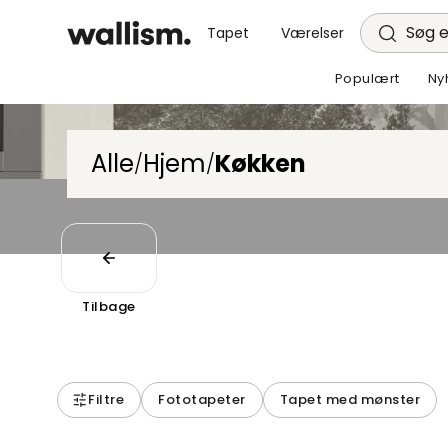
Søg e
Tapet
Værelser
Populært
Ny
Alle
Hjem
Køkken
/
/
Tilbage
Filtre
Fototapeter
Tapet med mønster