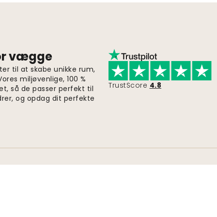
for vægge
er til at skabe unikke rum,
 Vores miljøvenlige, 100 %
TrustScore
4.8
et, så de passer perfekt til
drer, og opdag dit perfekte
Hurtig og gratis levering
Ordrer sendes inden for 2-5 dage.