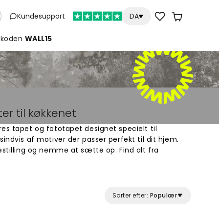
Kundesupport
DA
koden
WALL15
er til køkkenet
es tapet og fototapet designet specielt til
indvis af motiver der passer perfekt til dit hjem.
estilling og nemme at sætte op. Find alt fra
ske mønstre. Skab et unikt køkken med smukke
år. Køb online og giv dine vægge et nyt look.
Sorter efter:
Populær