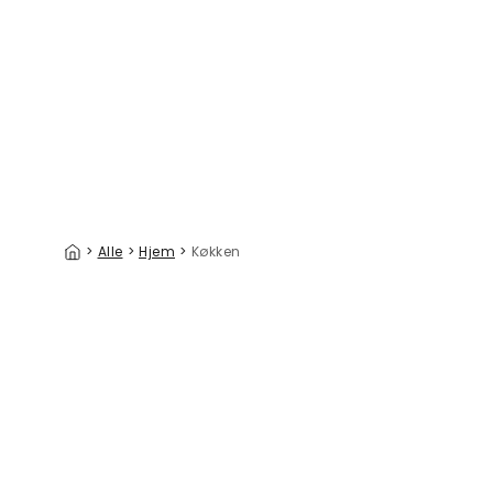
Cherry Paradise
Summer L
299 kr./m²
>
Alle
>
Hjem
>
Køkken