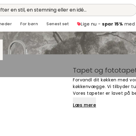
fter en stil, en stemning eller en idé...
heder
For børn
Senest set
Lige nu -
spar 15%
med 
Tapet og fototapet
Forvandl dit køkken med vor
køkkenvægge. Vi tilbyder tus
Vores tapeter er lavet på b
moderne designs til klassi
Læs mere
tapeter der holder i mange 