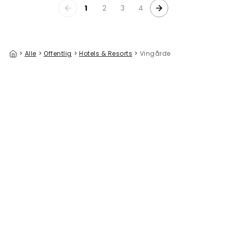
1
2
3
4
>
Alle
>
Offentlig
>
Hotels & Resorts
>
Vingårde