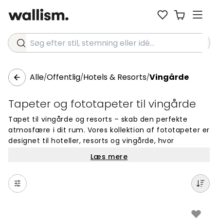
Søg efter stil, stemning eller idé...
Alle
Offentlig
Hotels & Resorts
Vingårde
/
/
/
Tapeter og fototapeter til vingårde
Tapet til vingårde og resorts – skab den perfekte
atmosfære i dit rum. Vores kollektion af fototapeter er
designet til hoteller, resorts og vingårde, hvor
autentisk stemning er vigtig. Vælg mellem unikke
Læs mere
motiver, der passer til dit interiør. Hver tapet er lavet
på mål og nem at montere. Perfekt til vægge i
modtagelsesområder, restauranter eller
gæsteværelser. Skab en smuk og professionel
indretning med vores populære designs til
kommercielle rum.