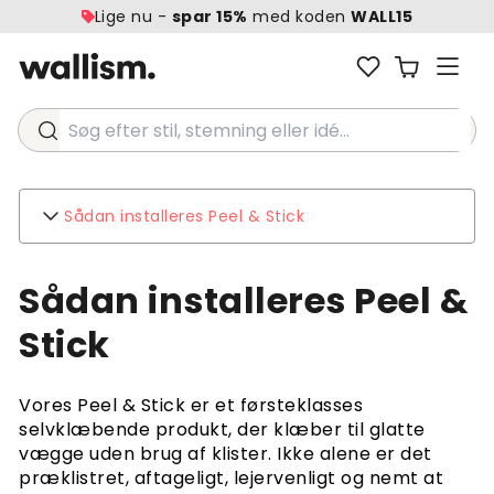
Lige nu -
spar 15%
med koden
WALL15
Søg efter stil, stemning eller idé...
Sådan installeres Peel & Stick
Wallism
Sådan installeres Peel &
Omkring
Kontakt
Stick
Miljø
Forretningsforespørgsler
Vores Peel & Stick er et førsteklasses
Kundesupport
selvklæbende produkt, der klæber til glatte
OFTE STILLEDE SPØRGSMÅL
vægge uden brug af klister. Ikke alene er det
Forsendelse
præklistret, aftageligt, lejervenligt og nemt at
Returneringer og tilbagebetalinger