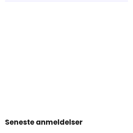
Hvis det er korrekt installeret, holder Peel &
Stick-tapet i mindst 5 år eller længere. Men
det holder ikke nær så længe, hvis det er sat
forkert op, eller hvis det er blevet fjernet og
sat op igen mere end én gang.
Seneste anmeldelser