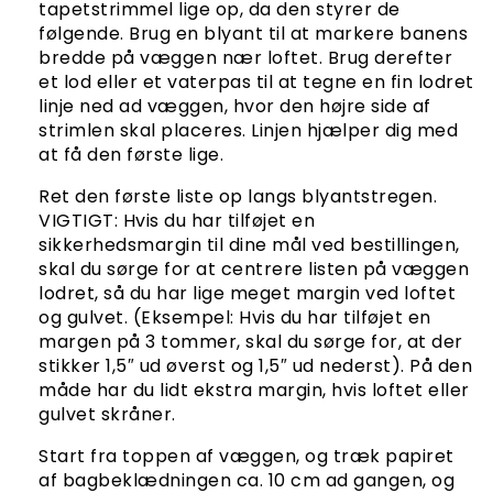
tapetstrimmel lige op, da den styrer de
følgende. Brug en blyant til at markere banens
bredde på væggen nær loftet. Brug derefter
et lod eller et vaterpas til at tegne en fin lodret
linje ned ad væggen, hvor den højre side af
strimlen skal placeres. Linjen hjælper dig med
at få den første lige.
Ret den første liste op langs blyantstregen.
VIGTIGT: Hvis du har tilføjet en
sikkerhedsmargin til dine mål ved bestillingen,
skal du sørge for at centrere listen på væggen
lodret, så du har lige meget margin ved loftet
og gulvet. (Eksempel: Hvis du har tilføjet en
margen på 3 tommer, skal du sørge for, at der
stikker 1,5″ ud øverst og 1,5″ ud nederst). På den
måde har du lidt ekstra margin, hvis loftet eller
gulvet skråner.
Start fra toppen af væggen, og træk papiret
af bagbeklædningen ca. 10 cm ad gangen, og