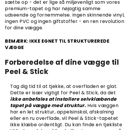
sætte op - det er lige så miljøvenligt som vores
Vilkår og betingelser
premium-tapet og har nøjagtig samme
Småkager
udseende og fornemmelse. Ingen skinnende vinyl,
Fortrolighedspolitik
ingen PVC og ingen giftstoffer - en ren revolution
Artikler om tapet
for dine vægge.
Vejledninger til hvordan
BEMÆRK: IKKE EGNET TIL STRUKTUREREDE
Sådan hænger du tapet op
VÆGGE
Sådan installeres Peel & Stick
Sådan måler du din væg
Forberedelse af dine vægge til
Forberedelse af din væg
Baggrundsværktøjer
Peel & Stick
Tapet på strukturerede vægge
Tag dig tid til at tjekke, at overfladen er glat.
Dette er især vigtigt for Peel & Stick, da det
ikke anbefales at installere selvklæbende
tapet på vægge med struktur.
Hvis væggen
har en let struktur, appelsinskal, afskalning
eller en ru overflade, vil Peel & Stick-tapetet
ikke klæbe ordentligt. Du kan finde en tjekliste