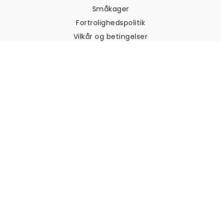
Småkager
Fortrolighedspolitik
Vilkår og betingelser
Kundesupport
Kontakt os
Returneringer og
tilbagebetalinger
Forsendelse
Sådan måler du din væg
Sådan hænger du tapet op
Sådan installeres Peel & Stick
OFTE STILLEDE SPØRGSMÅL
Artikler om tapet
Vælg din placering