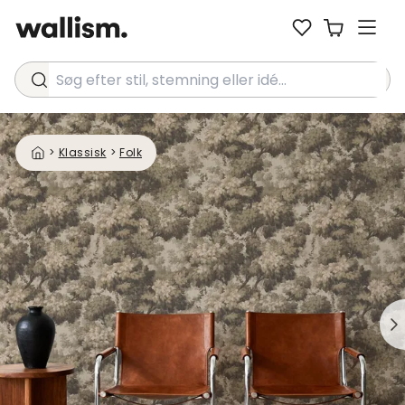
Søg efter stil, stemning eller idé...
>
Klassisk
>
Folk