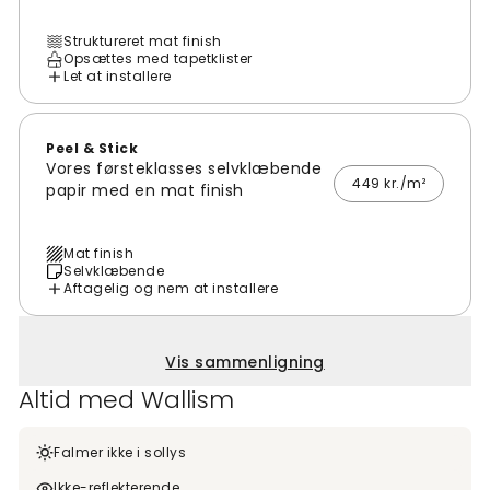
Struktureret mat finish
Opsættes med tapetklister
Let at installere
Peel & Stick
Vores førsteklasses selvklæbende
449 kr./m²
papir med en mat finish
Mat finish
Selvklæbende
Aftagelig og nem at installere
Vis sammenligning
Altid med Wallism
Falmer ikke i sollys
Ikke-reflekterende