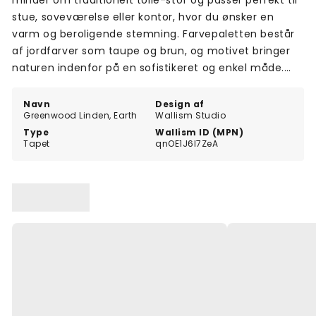
minder om traditionelt toile-stof og passer perfekt til
stue, soveværelse eller kontor, hvor du ønsker en
varm og beroligende stemning. Farvepaletten består
af jordfarver som taupe og brun, og motivet bringer
naturen indenfor på en sofistikeret og enkel måde.
Ideelt til nordiske hjem med fokus på ro og harmoni.
Navn
Design af
Greenwood Linden, Earth
Wallism Studio
Type
Wallism ID (MPN)
Tapet
qnOE1J6l7ZeA