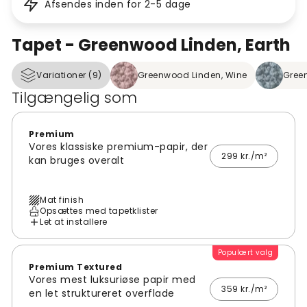
Afsendes inden for 2-5 dage
Tapet - Greenwood Linden, Earth
Variationer (9)
Greenwood Linden, Wine
Green
Tilgængelig som
Premium
Vores klassiske premium-papir, der
299 kr./m²
kan bruges overalt
Mat finish
Opsættes med tapetklister
Let at installere
Populært valg
Premium Textured
Vores mest luksuriøse papir med
359 kr./m²
en let struktureret overflade