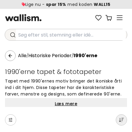
Lige nu -
spar 15%
med koden
WALL15
Søg efter stil, stemning eller idé...
Alle
Historiske Perioder
1990'erne
/
/
1990'erne tapet & fototapeter
Tapet med 1990'ernes motiv bringer det ikoniske årti
ind i dit hjem. Disse tapeter har de karakteristiske
farver, mønstre og designs, som definerede 90'erne.
Fra populære popkultur-elementer til typiske retro-
Læs mere
detaljer og grafiske mønstre finder du unikke designs
til alle rum. Skab en nostalgisk og personlig atmosfære
med tapeter, der fanger periodens særlige stil. Køb
online og giv dine vægge et autentisk 90'er-look.