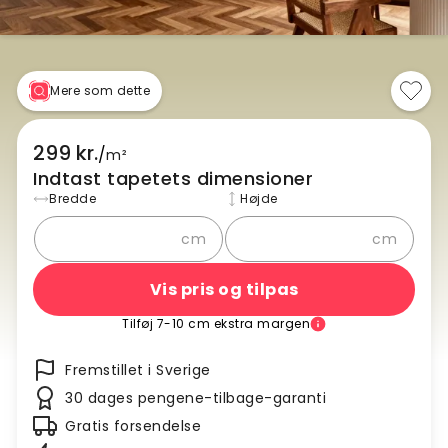
Mere som dette
299 kr.
/
m²
Indtast tapetets dimensioner
Bredde
Højde
cm
cm
Vis pris og tilpas
Tilføj 7-10 cm ekstra margen
Fremstillet i Sverige
30 dages pengene-tilbage-garanti
Gratis forsendelse