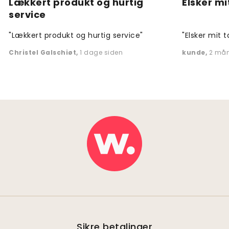
Lækkert produkt og hurtig
Elsker mi
service
"Lækkert produkt og hurtig service"
"Elsker mit t
Christel Galschiøt
,
1 dage siden
kunde
,
2 mån
Sikre betalinger