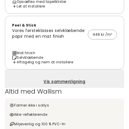
Opsættes med tapetklister
Let at installere
Peel & Stick
Vores førsteklasses selvklæbende
449 kr./m²
papir med en mat finish
Mat finish
Selvklæbende
Aftagelig og nem at installere
Vis sammenligning
Altid med Wallism
Falmer ikke i sollys
Ikke-reflekterende
Miljøvenlig og 100 % PVC-fri