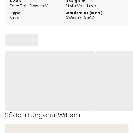
Navn
Design af
Fairy Tale Flowers V
Silvia Vassileva
Type
Wallism ID (MPN)
Mural
OWevLrXkOaG3
Sådan fungerer Willism