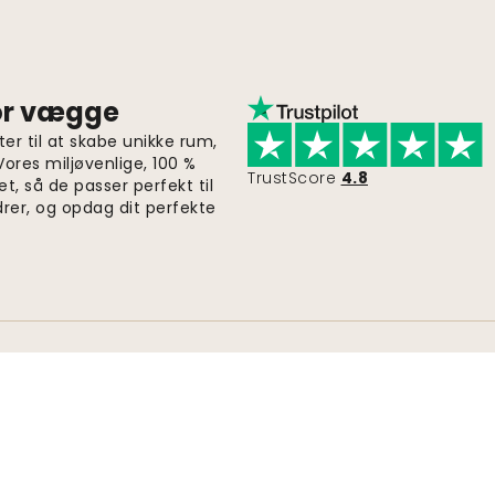
for vægge
er til at skabe unikke rum,
 Vores miljøvenlige, 100 %
TrustScore
4.8
et, så de passer perfekt til
drer, og opdag dit perfekte
Hurtig og gratis levering
Ordrer sendes inden for 2-5 dage.