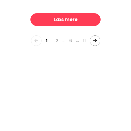
Faux Cloth Texture, Blonde
Circus Stripes, Red & Pink
299 kr./m²
299
Læs mere
1
2
...
6
...
11