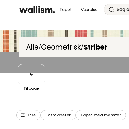
Søg e
Tapet
Værelser
Alle
Geometrisk
Striber
/
/
Tilbage
Filtre
Fototapeter
Tapet med mønster