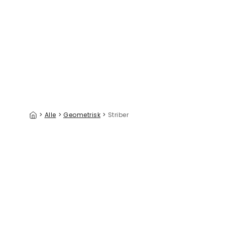
Smudged Stripes
299 kr./m²
>
Alle
>
Geometrisk
>
Striber