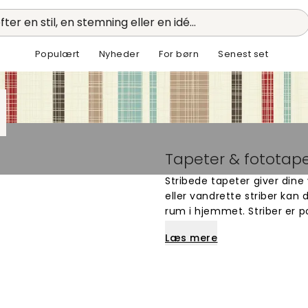
fter en stil, en stemning eller en idé...
Populært
Nyheder
For børn
Senest set
Tapeter & fototape
Stribede tapeter giver dine
eller vandrette striber kan d
rum i hjemmet. Striber er p
eller loftshøjden højere - 
Læs mere
smukke farver og unikke des
og find det perfekte design
og fungerer i både stue, s