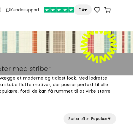
Kundesupport
DA
ter med striber
 vægge et moderne og tidløst look. Med lodrette
u skabe flotte motiver, der passer perfekt til alle
opulære, fordi de kan få rummet til at virke større
alt efter hvordan du bruger dem. Vælg mellem
igns, der matcher din stil. Køb fototapeter online
 til din væg. Stribede tapeter er nemme at style
oveværelse og børneværelse.
Sorter efter:
Populær