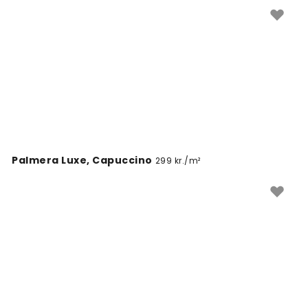
restaurant online hos os.
Palmera Luxe, Capuccino
299 kr./m²