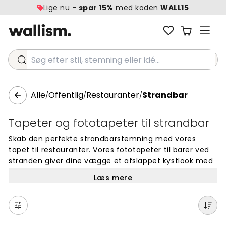
Lige nu -
spar 15%
med koden
WALL15
Søg efter stil, stemning eller idé...
Alle
Offentlig
Restauranter
Strandbar
/
/
/
Tapeter og fototapeter til strandbar
Skab den perfekte strandbarstemning med vores
tapet til restauranter. Vores fototapeter til barer ved
stranden giver dine vægge et afslappet kystlook med
motiver af hav, sand og solnedgange. Perfekt til at
Læs mere
skabe en unik atmosfære i din beachbar. Vælg
mellem mange smukke designs, der passer til dit rum.
Alle vores tapeter er lavet på bestilling og nemme at
sætte op på væggen. Find det rigtige design til din