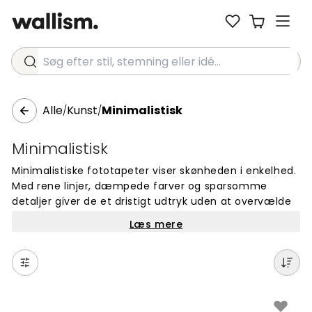
Søg efter stil, stemning eller idé...
Alle
Kunst
Minimalistisk
/
/
Minimalistisk
Minimalistiske fototapeter viser skønheden i enkelhed.
Med rene linjer, dæmpede farver og sparsomme
detaljer giver de et dristigt udtryk uden at overvælde
rummet. Disse tapetdesigns er perfekte til at skabe en
Læs mere
rolig og ryddelig atmosfære, der fremmer fokus og
produktivitet.