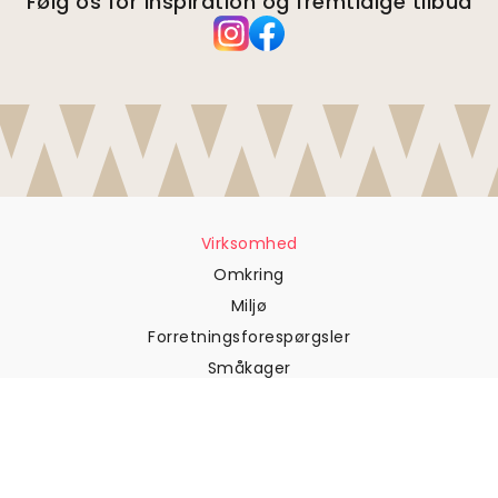
Følg os for inspiration og fremtidige tilbud
Virksomhed
Omkring
Miljø
Forretningsforespørgsler
Småkager
Fortrolighedspolitik
Vilkår og betingelser
Kundesupport
Kontakt os