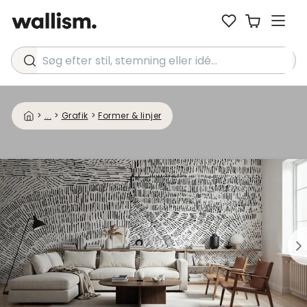
Søg efter stil, stemning eller idé...
>
...
>
Grafik
>
Former & linjer