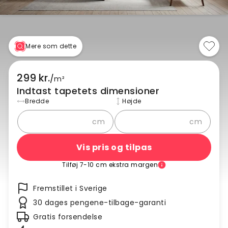
Mere som dette
299 kr.
/
m²
Indtast tapetets dimensioner
Bredde
Højde
cm
cm
Vis pris og tilpas
Tilføj 7-10 cm ekstra margen
Fremstillet i Sverige
30 dages pengene-tilbage-garanti
Gratis forsendelse