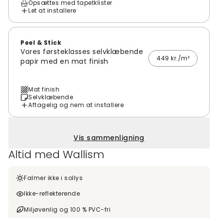
Opsættes med tapetklister
Let at installere
Peel & Stick
Vores førsteklasses selvklæbende
449 kr./m²
papir med en mat finish
Mat finish
Selvklæbende
Aftagelig og nem at installere
Vis sammenligning
Altid med Wallism
Falmer ikke i sollys
Ikke-reflekterende
Miljøvenlig og 100 % PVC-fri