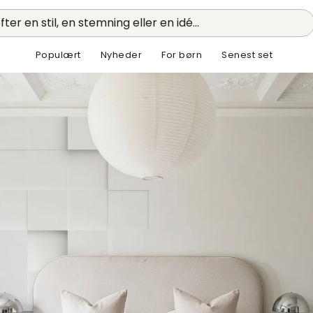
fter en stil, en stemning eller en idé...
Populært
Nyheder
For børn
Senest set