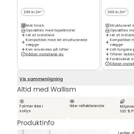
299 kr./m²
359 kr./m²
Mat finish
Struktureret 
Opsættes med tapetklister
Opsættes med
Let at installere
Let at install
Kompatibel med let strukturerede
Kompatibel m
vægge
vægge
Kan anvendes på lofter
Lidt tungere 
Sådan installerer du
Tilfører dybd
Foretrukket a
Sådan instal
Vis sammenligning
Altid med Wallism
Ikke-reflekterende
Falmer ikke i
Miljøve
sollys
100 % P
Produktinfo
Leder d