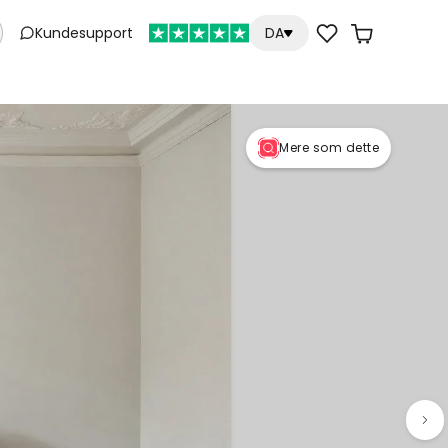
Kundesupport
DA
Mere som dette