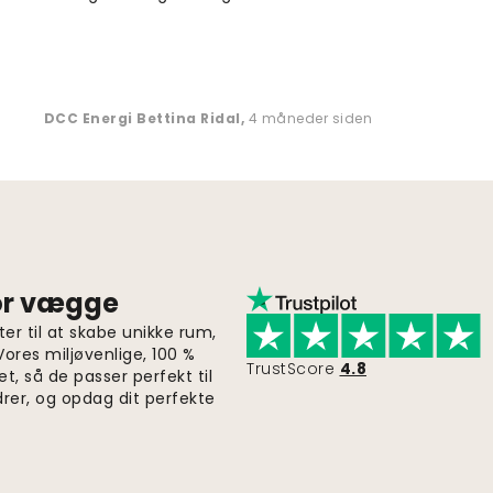
DCC Energi Bettina Ridal
,
4 måneder siden
for vægge
er til at skabe unikke rum,
 Vores miljøvenlige, 100 %
TrustScore
4.8
et, så de passer perfekt til
drer, og opdag dit perfekte