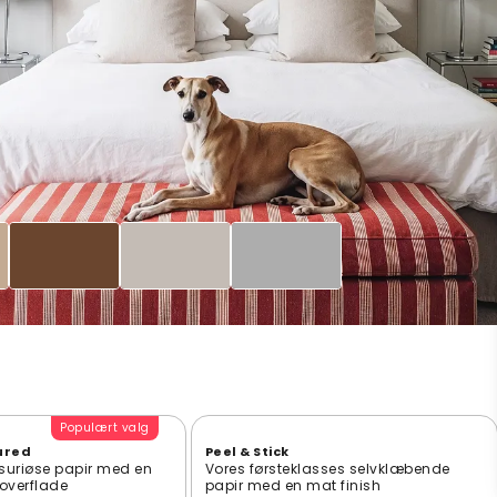
Populært valg
ured
Peel & Stick
suriøse papir med en
Vores førsteklasses selvklæbende
t overflade
papir med en mat finish