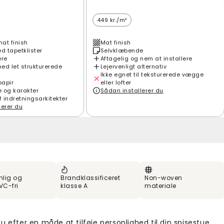
449 kr./m²
mat finish
Mat finish
 tapetklister
Selvklæbende
ere
Aftagelig og nem at installere
ed let strukturerede
Lejervenligt alternativ
Ikke egnet til teksturerede vægge
papir
eller lofter
e og karakter
Sådan installerer du
f indretningsarkitekter
lerer du
nlig og
Brandklassificeret
Non-woven
VC-fri
klasse A
materiale
u efter en måde at tilføje personlighed til din spisestue