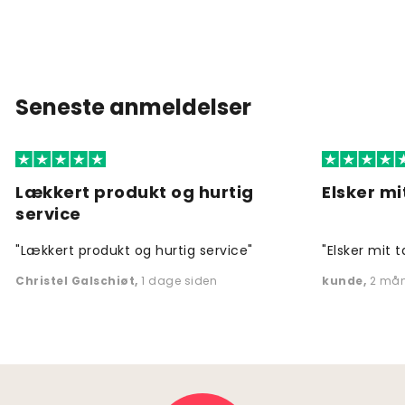
Seneste anmeldelser
Lækkert produkt og hurtig
Elsker mi
service
"Lækkert produkt og hurtig service"
"Elsker mit t
Christel Galschiøt
,
1 dage siden
kunde
,
2 mån