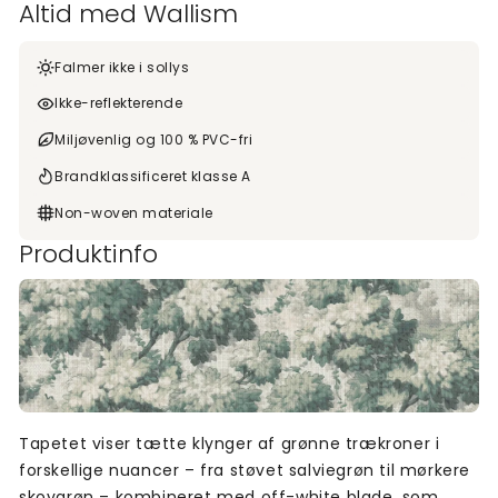
Altid med Wallism
Falmer ikke i sollys
Ikke-reflekterende
Miljøvenlig og 100 % PVC-fri
Brandklassificeret klasse A
Non-woven materiale
Produktinfo
Tapetet viser tætte klynger af grønne trækroner i
forskellige nuancer – fra støvet salviegrøn til mørkere
skovgrøn – kombineret med off-white blade, som