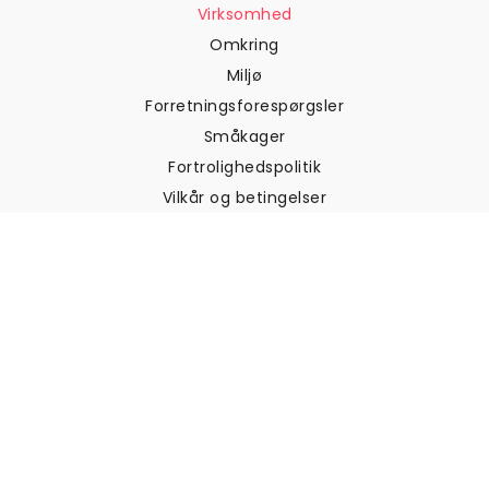
Virksomhed
Omkring
Miljø
Forretningsforespørgsler
Småkager
Fortrolighedspolitik
Vilkår og betingelser
Kundesupport
Kontakt os
Returneringer og
tilbagebetalinger
Forsendelse
Sådan måler du din væg
Sådan hænger du tapet op
Sådan installeres Peel & Stick
OFTE STILLEDE SPØRGSMÅL