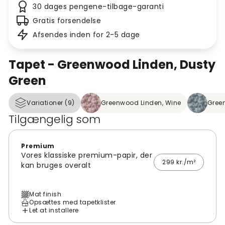
30 dages pengene-tilbage-garanti
Gratis forsendelse
Afsendes inden for 2-5 dage
Tapet - Greenwood Linden, Dusty
Green
Variationer (9)
Greenwood Linden, Wine
Green
Tilgængelig som
Premium
Vores klassiske premium-papir, der
299 kr./m²
kan bruges overalt
Mat finish
Opsættes med tapetklister
Let at installere