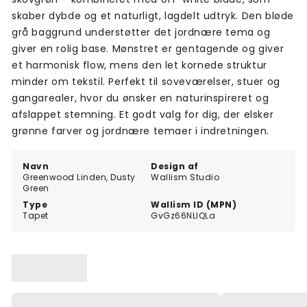
skaber dybde og et naturligt, lagdelt udtryk. Den bløde
grå baggrund understøtter det jordnære tema og
giver en rolig base. Mønstret er gentagende og giver
et harmonisk flow, mens den let kornede struktur
minder om tekstil. Perfekt til soveværelser, stuer og
gangarealer, hvor du ønsker en naturinspireret og
afslappet stemning. Et godt valg for dig, der elsker
grønne farver og jordnære temaer i indretningen.
Navn
Design af
Greenwood Linden, Dusty
Wallism Studio
Green
Type
Wallism ID (MPN)
Tapet
GvGz66NLlQLa