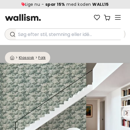
Lige nu -
spar 15%
med koden
WALL15
Søg efter stil, stemning eller idé...
>
Klassisk
>
Folk