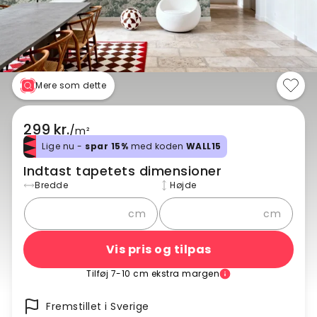
Mere som dette
299 kr.
/
m²
Lige nu -
spar 15%
med koden
WALL15
Indtast tapetets dimensioner
Bredde
Højde
cm
cm
Vis pris og tilpas
Tilføj 7-10 cm ekstra margen
Fremstillet i Sverige