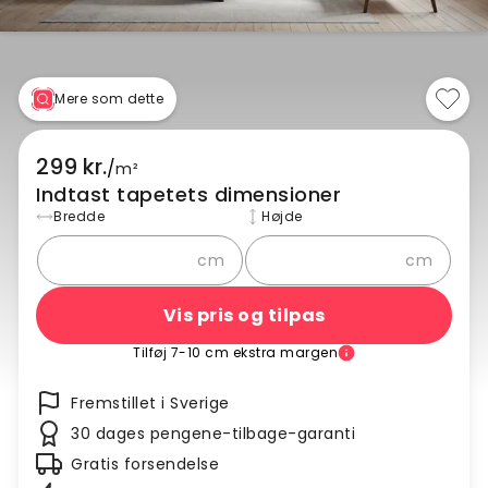
Mere som dette
299 kr.
/
m²
Indtast tapetets dimensioner
Bredde
Højde
cm
cm
Vis pris og tilpas
Tilføj 7-10 cm ekstra margen
Fremstillet i Sverige
30 dages pengene-tilbage-garanti
Gratis forsendelse