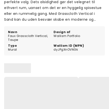
perfekte valg. Dets alsidighed gør det velegnet til
ethvert rum, uanset om det er en hyggelig spisestue
eller en rummelig gang. Med Grasscloth Vertical i
Sand kan du uden besvær skabe en moderne og
elegant atmosfære, der vil efterlade et varigt indtryk.
Navn
Design af
Faux Grasscloth Vertical,
Wallism Portfolio
Taupe
Type
Wallism ID (MPN)
Mural
dyJPgXnOVNGk