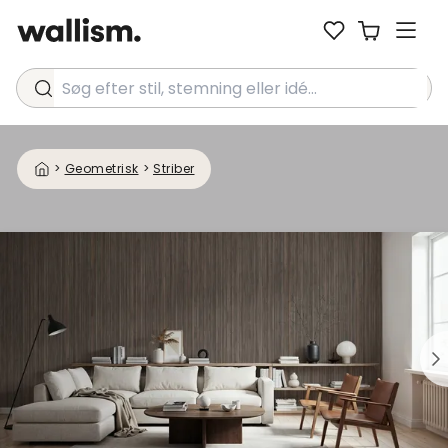
Søg efter stil, stemning eller idé...
>
Geometrisk
>
Striber