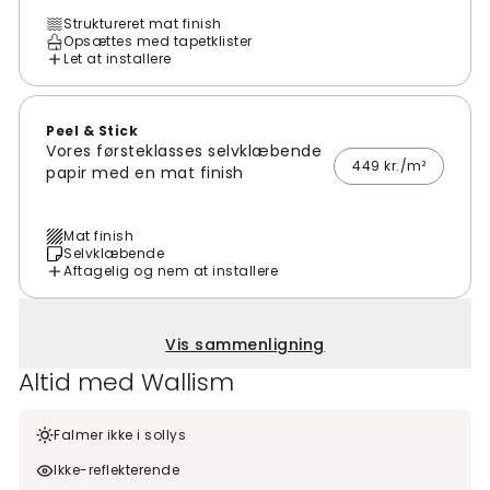
Struktureret mat finish
Opsættes med tapetklister
Let at installere
Peel & Stick
Vores førsteklasses selvklæbende
449 kr./m²
papir med en mat finish
Mat finish
Selvklæbende
Aftagelig og nem at installere
Vis sammenligning
Altid med Wallism
Falmer ikke i sollys
Ikke-reflekterende