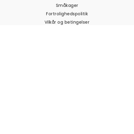
Småkager
Fortrolighedspolitik
Vilkår og betingelser
Kundesupport
Kontakt os
Returneringer og
tilbagebetalinger
Forsendelse
Sådan måler du din væg
Sådan hænger du tapet op
Sådan installeres Peel & Stick
OFTE STILLEDE SPØRGSMÅL
Artikler om tapet
Vælg din placering