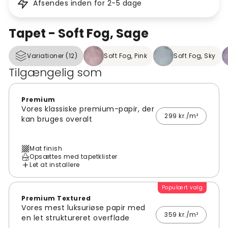
Afsendes inden for 2-5 dage
Tapet - Soft Fog, Sage
Variationer (12)
Soft Fog, Pink
Soft Fog, Sky
Tilgængelig som
Premium
Vores klassiske premium-papir, der
299 kr./m²
kan bruges overalt
Mat finish
Opsættes med tapetklister
Let at installere
Populært valg
Premium Textured
Vores mest luksuriøse papir med
359 kr./m²
en let struktureret overflade