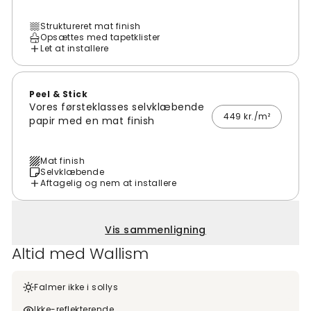
Struktureret mat finish
Opsættes med tapetklister
Let at installere
Peel & Stick
Vores førsteklasses selvklæbende
449 kr./m²
papir med en mat finish
Mat finish
Selvklæbende
Aftagelig og nem at installere
Vis sammenligning
Altid med Wallism
Falmer ikke i sollys
Ikke-reflekterende