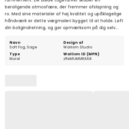
raffinement. De bløde tågefarver skaber en
beroligende atmosfære, der fremmer afslapning og
ro. Med sine materialer af høj kvalitet og upåklagelige
håndværk er dette vægmaleri bygget til at holde. Løft
din boligindretning, og gør opmærksom på dig selv
med Soft Fog-vægmaleriet i grå.
Navn
Design af
Soft Fog, Sage
Wallism Studio
Type
Wallism ID (MPN)
Mural
zReM1zMM6KA8