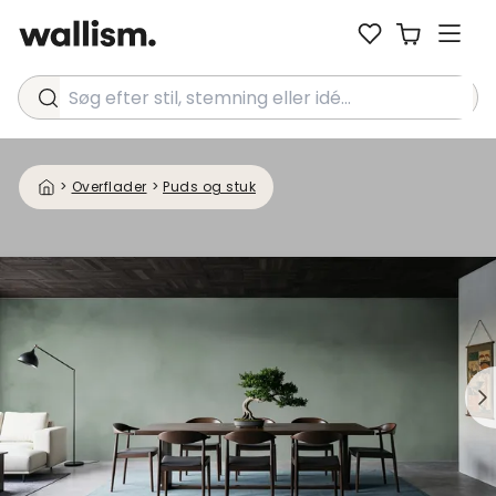
Søg efter stil, stemning eller idé...
>
Overflader
>
Puds og stuk