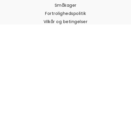
Småkager
Fortrolighedspolitik
Vilkår og betingelser
Kundesupport
Kontakt os
Returneringer og
tilbagebetalinger
Forsendelse
Sådan måler du din væg
Sådan hænger du tapet op
Sådan installeres Peel & Stick
OFTE STILLEDE SPØRGSMÅL
Artikler om tapet
Vælg din placering