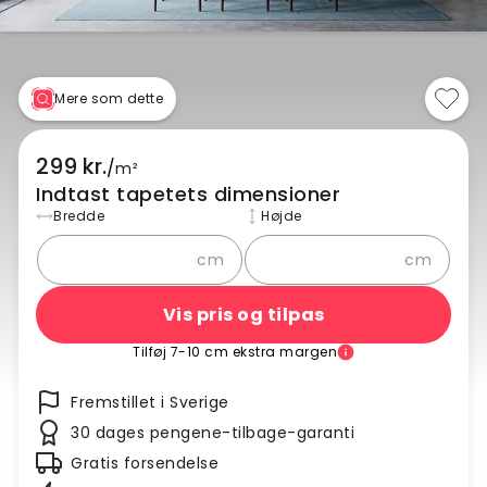
Mere som dette
299 kr.
/
m²
Indtast tapetets dimensioner
Bredde
Højde
cm
cm
Vis pris og tilpas
Tilføj 7-10 cm ekstra margen
Fremstillet i Sverige
30 dages pengene-tilbage-garanti
Gratis forsendelse