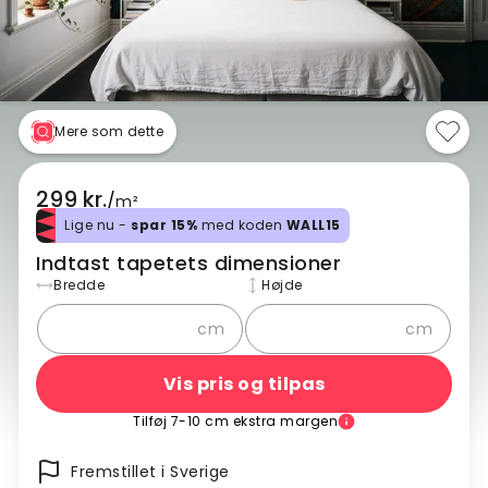
Mere som dette
299 kr.
/
m²
Lige nu -
spar 15%
med koden
WALL15
Indtast tapetets dimensioner
Bredde
Højde
cm
cm
Vis pris og tilpas
Tilføj 7-10 cm ekstra margen
Fremstillet i Sverige