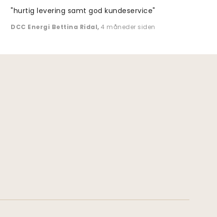
"hurtig levering samt god kundeservice"
DCC Energi Bettina Ridal
,
4 måneder siden