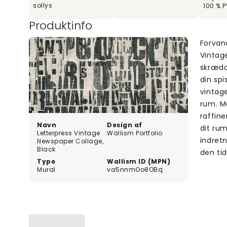
sollys
100 % P
Produktinfo
Forvan
Vintag
skrædde
din spi
vintage
rum. M
raffin
Navn
Design af
dit rum
Letterpress Vintage
Wallism Portfolio
indret
Newspaper Collage,
Black
den tid
Type
Wallism ID (MPN)
Mural
va5nnmOo8OBq