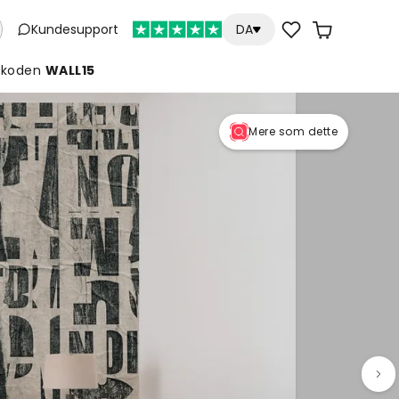
Kundesupport
DA
koden
WALL15
Mere som dette