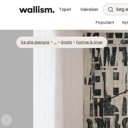
Søg e
Tapet
Værelser
Populært
Ny
Se alle designs
>
...
>
Grafik
>
Former & linjer