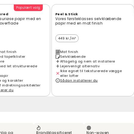
Populært valg
ured
Peel & Stick
suriøse papir med en
Vores førsteklasses selvklæbende
t overflade
papir med en mat finish
449 kr./m²
mat finish
Mat finish
 tapetklister
Selvklæbende
ere
Aftagelig og nem at installere
ed let strukturerede
Lejervenligt alternativ
Ikke egnet til teksturerede vægge
papir
eller lofter
e og karakter
Sådan installerer du
f indretningsarkitekter
lerer du
nlig og
Brandklassificeret
Non-woven