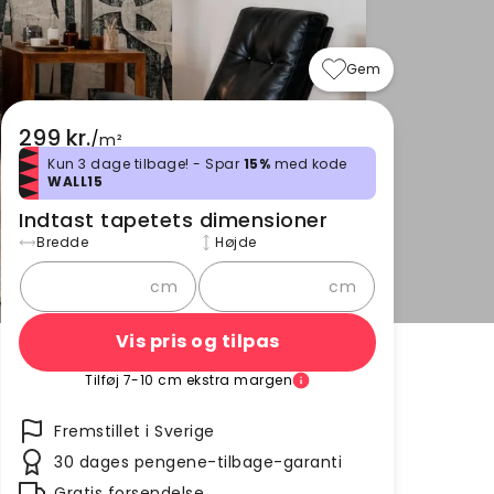
Gem
299 kr.
/
m²
Kun 3 dage tilbage! - Spar
15%
med kode
WALL15
Indtast tapetets dimensioner
Bredde
Højde
cm
cm
Vis pris og tilpas
Tilføj 7-10 cm ekstra margen
Fremstillet i Sverige
30 dages pengene-tilbage-garanti
Gratis forsendelse