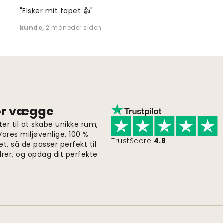
"Elsker mit tapet 👍"
kunde
,
2 måneder siden
for vægge
er til at skabe unikke rum,
 Vores miljøvenlige, 100 %
TrustScore
4.8
et, så de passer perfekt til
drer, og opdag dit perfekte