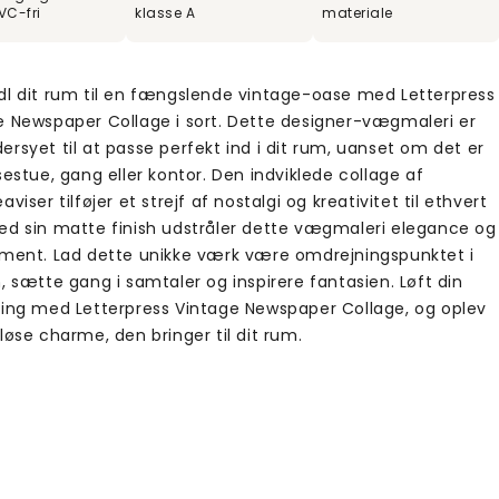
VC-fri
klasse A
materiale
dl dit rum til en fængslende vintage-oase med Letterpress
e Newspaper Collage i sort. Dette designer-vægmaleri er
rsyet til at passe perfekt ind i dit rum, uanset om det er
sestue, gang eller kontor. Den indviklede collage af
aviser tilføjer et strejf af nostalgi og kreativitet til ethvert
ed sin matte finish udstråler dette vægmaleri elegance og
ement. Lad dette unikke værk være omdrejningspunktet i
, sætte gang i samtaler og inspirere fantasien. Løft din
ning med Letterpress Vintage Newspaper Collage, og oplev
løse charme, den bringer til dit rum.