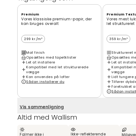
Premium
Premium Text
Vores klassiske premium-papir, der
Vores mest luk
kan bruges overalt
let strukturere
299 kr./m²
359 kr./m²
Mat finish
Struktureret 
Opsættes med tapetklister
Opsættes med
Let at installere
Let at install
Kompatibel med let strukturerede
Kompatibel m
vægge
vægge
Kan anvendes på lofter
Lidt tungere 
Sådan installerer du
Tilfører dybd
Foretrukket a
Sådan instal
Vis sammenligning
Altid med Wallism
Ikke-reflekterende
Falmer ikke i
Miljøve