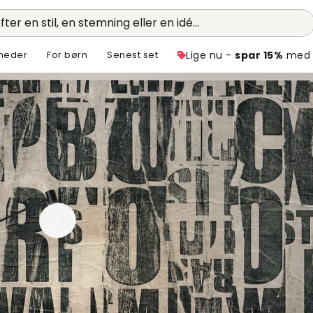
fter en stil, en stemning eller en idé...
heder
For børn
Senest set
Lige nu -
spar 15%
med 