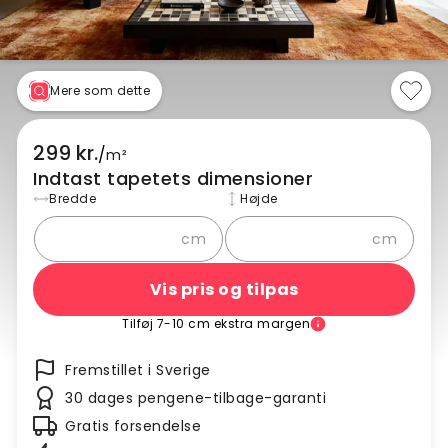
Mere som dette
299 kr.
/
m²
Indtast tapetets dimensioner
Bredde
Højde
cm
cm
Vis pris og tilpas
Tilføj 7-10 cm ekstra margen
Fremstillet i Sverige
30 dages pengene-tilbage-garanti
Gratis forsendelse