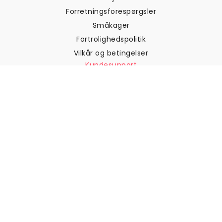
Forretningsforespørgsler
Småkager
Fortrolighedspolitik
Vilkår og betingelser
Kundesupport
Kontakt os
Returneringer og
tilbagebetalinger
Forsendelse
Sådan måler du din væg
Sådan hænger du tapet op
Sådan installeres Peel & Stick
OFTE STILLEDE SPØRGSMÅL
Artikler om tapet
Vælg din placering