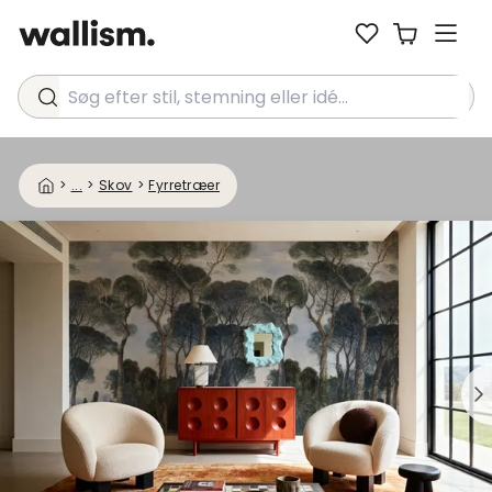
Søg efter stil, stemning eller idé...
>
...
>
Skov
>
Fyrretræer