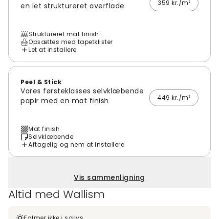
359 kr./m²
en let struktureret overflade
Struktureret mat finish
Opsættes med tapetklister
Let at installere
Peel & Stick
Vores førsteklasses selvklæbende
449 kr./m²
papir med en mat finish
Mat finish
Selvklæbende
Aftagelig og nem at installere
Vis sammenligning
Altid med Wallism
Falmer ikke i sollys