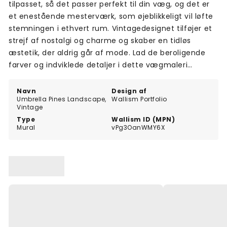
tilpasset, så det passer perfekt til din væg, og det er
et enestående mesterværk, som øjeblikkeligt vil løfte
stemningen i ethvert rum. Vintagedesignet tilføjer et
strejf af nostalgi og charme og skaber en tidløs
æstetik, der aldrig går af mode. Lad de beroligende
farver og indviklede detaljer i dette vægmaleri
forvandle dit hjem til et fristed, hvor du kan flygte fra
hverdagens stress og jag. Bring naturen indendørs og
Navn
Design af
Umbrella Pines Landscape,
Wallism Portfolio
omfavn skønheden i Umbrella Pines Landscape
Vintage
Vintage-vægmaleriet i dag.
Type
Wallism ID (MPN)
Mural
vPg3OanWMY6X