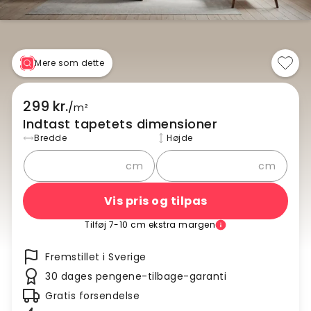
Mere som dette
299 kr.
/
m²
Indtast tapetets dimensioner
Bredde
Højde
cm
cm
Vis pris og tilpas
Tilføj 7-10 cm ekstra margen
Fremstillet i Sverige
30 dages pengene-tilbage-garanti
Gratis forsendelse