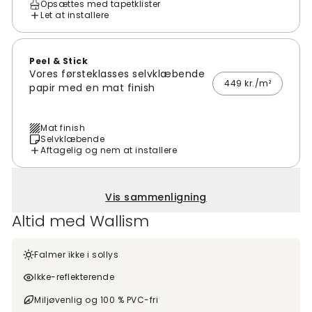
Opsættes med tapetklister
Let at installere
Peel & Stick
Vores førsteklasses selvklæbende
449 kr./m²
papir med en mat finish
Mat finish
Selvklæbende
Aftagelig og nem at installere
Vis sammenligning
Altid med Wallism
Falmer ikke i sollys
Ikke-reflekterende
Miljøvenlig og 100 % PVC-fri