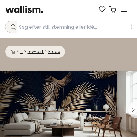
Søg efter stil, stemning eller idé...
>
...
>
Løvværk
>
Blade