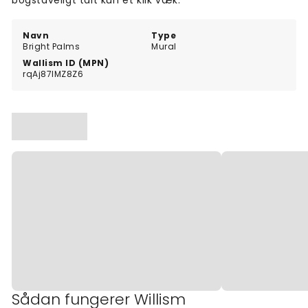
bogstaveligt talt kun et klik væk.
Navn
Type
Bright Palms
Mural
Wallism ID (MPN)
rqAj87lMZ8Z6
Sådan fungerer Willism