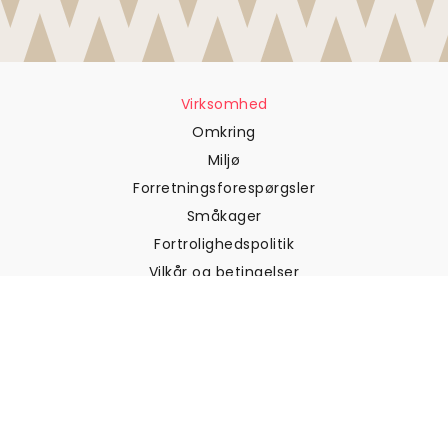
Virksomhed
Omkring
Miljø
Forretningsforespørgsler
Småkager
Fortrolighedspolitik
Vilkår og betingelser
Kundesupport
Kontakt os
Returneringer og
tilbagebetalinger
Forsendelse
Sådan måler du din væg