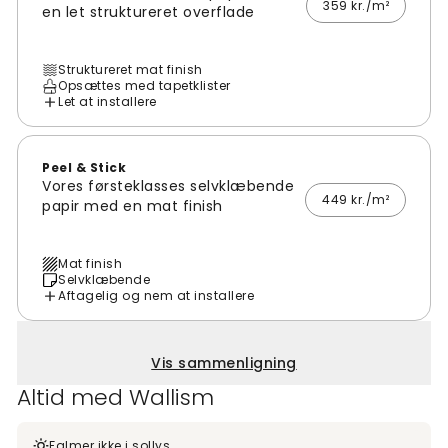
359 kr./m²
en let struktureret overflade
Struktureret mat finish
Opsættes med tapetklister
Let at installere
Peel & Stick
Vores førsteklasses selvklæbende
449 kr./m²
papir med en mat finish
Mat finish
Selvklæbende
Aftagelig og nem at installere
Vis sammenligning
Altid med Wallism
Falmer ikke i sollys