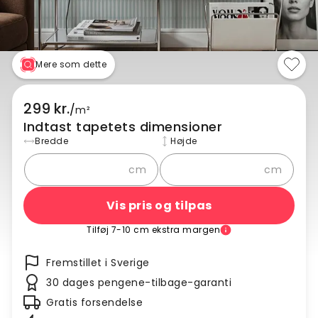
Mere som dette
299 kr.
/
m²
Indtast tapetets dimensioner
Bredde
Højde
cm
cm
Vis pris og tilpas
Tilføj 7-10 cm ekstra margen
Fremstillet i Sverige
30 dages pengene-tilbage-garanti
Gratis forsendelse