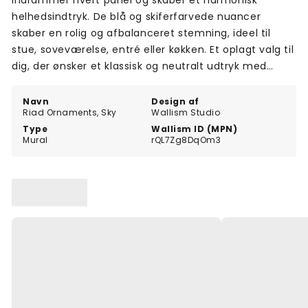
indrammer hvert panel og skaber et harmonisk
helhedsindtryk. De blå og skiferfarvede nuancer
skaber en rolig og afbalanceret stemning, ideel til
stue, soveværelse, entré eller køkken. Et oplagt valg til
dig, der ønsker et klassisk og neutralt udtryk med
orientalsk inspiration i hjemmet.
Navn
Design af
Riad Ornaments, Sky
Wallism Studio
Type
Wallism ID (MPN)
Mural
rQL7Zg8DqOm3