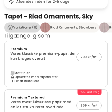
Afsendes inden for 2-5 dage
Tapet - Riad Ornaments, Sky
Variationer (11)
Riad Ornaments, Strawberry
R
Tilgængelig som
Premium
Vores klassiske premium-papir, der
299 kr./m²
kan bruges overalt
Mat finish
Opsættes med tapetklister
Let at installere
Populært valg
Premium Textured
Vores mest luksuriøse papir med
359 kr./m²
en let struktureret overflade