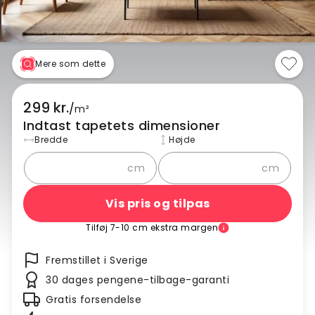
Mere som dette
299 kr.
/
m²
Indtast tapetets dimensioner
Bredde
Højde
cm
cm
Vis pris og tilpas
Tilføj 7-10 cm ekstra margen
Fremstillet i Sverige
30 dages pengene-tilbage-garanti
Gratis forsendelse