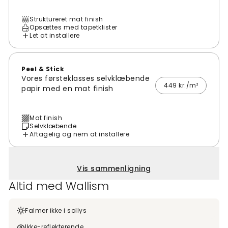
Struktureret mat finish
Opsættes med tapetklister
Let at installere
Peel & Stick
Vores førsteklasses selvklæbende
449 kr./m²
papir med en mat finish
Mat finish
Selvklæbende
Aftagelig og nem at installere
Vis sammenligning
Altid med Wallism
Falmer ikke i sollys
Ikke-reflekterende