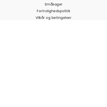
Småkager
Fortrolighedspolitik
Vilkår og betingelser
Kundesupport
Kontakt os
Returneringer og
tilbagebetalinger
Forsendelse
Sådan måler du din væg
Sådan hænger du tapet op
Sådan installeres Peel & Stick
OFTE STILLEDE SPØRGSMÅL
Artikler om tapet
Vælg din placering