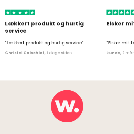
Lækkert produkt og hurtig
Elsker mi
service
"Lækkert produkt og hurtig service"
"Elsker mit t
Christel Galschiøt
,
1 dage siden
kunde
,
2 mån