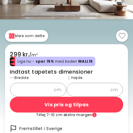
Mere som dette
299 kr.
/
m²
Lige nu -
spar 15%
med koden
WALL15
Indtast tapetets dimensioner
Bredde
Højde
cm
cm
Vis pris og tilpas
Tilføj 7-10 cm ekstra margen
Fremstillet i Sverige