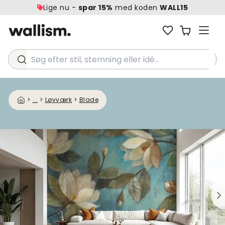
Lige nu -
spar 15%
med koden
WALL15
Søg efter stil, stemning eller idé...
>
...
>
Løvværk
>
Blade