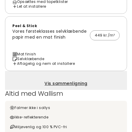
Opsættes med tapetklister
Let at installere
Peel & Stick
Vores førsteklasses selvklæbende
449 kr./m²
papir med en mat finish
Mat finish
Selvklæbende
Aftagelig og nem at installere
Vis sammenligning
Altid med Wallism
Falmer ikke i sollys
Ikke-reflekterende
Miljøvenlig og 100 % PVC-fri