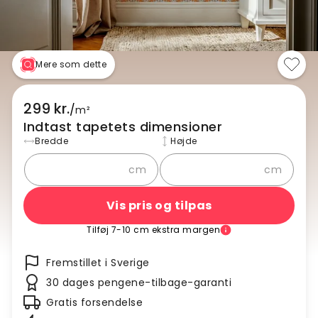
Mere som dette
299 kr.
/
m²
Indtast tapetets dimensioner
Bredde
Højde
cm
cm
Vis pris og tilpas
Tilføj 7-10 cm ekstra margen
Fremstillet i Sverige
30 dages pengene-tilbage-garanti
Gratis forsendelse