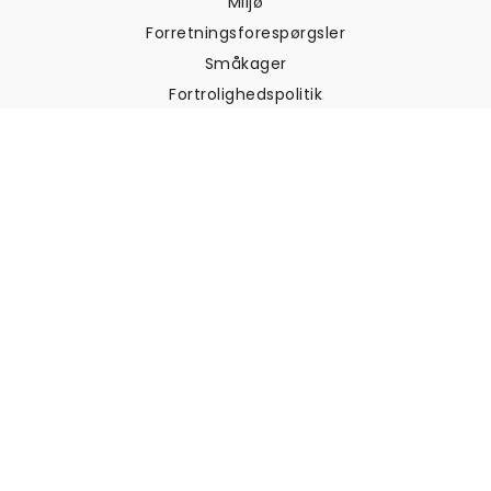
Miljø
Forretningsforespørgsler
Småkager
Fortrolighedspolitik
Vilkår og betingelser
Kundesupport
Kontakt os
Returneringer og
tilbagebetalinger
Forsendelse
Sådan måler du din væg
Sådan hænger du tapet op
Sådan installeres Peel & Stick
OFTE STILLEDE SPØRGSMÅL
Artikler om tapet
Vælg din placering