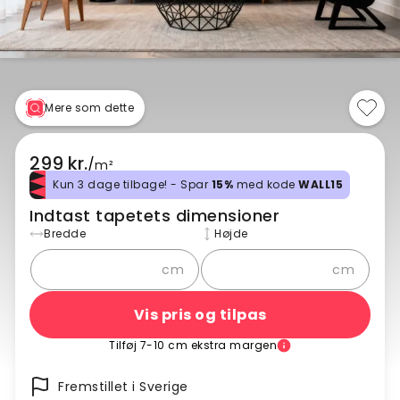
Mere som dette
299 kr.
/
m²
Kun 3 dage tilbage! - Spar
15%
med kode
WALL15
Indtast tapetets dimensioner
Bredde
Højde
cm
cm
Vis pris og tilpas
Tilføj 7-10 cm ekstra margen
Fremstillet i Sverige