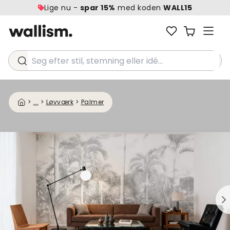
Lige nu -
spar 15%
med koden
WALL15
Søg efter stil, stemning eller idé...
>
...
>
Løvværk
>
Palmer