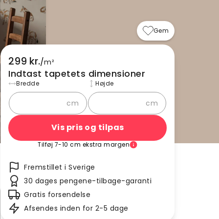
Gem
299 kr.
/
m²
Indtast tapetets dimensioner
Bredde
Højde
cm
cm
Vis pris og tilpas
Tilføj 7-10 cm ekstra margen
Fremstillet i Sverige
30 dages pengene-tilbage-garanti
Gratis forsendelse
Afsendes inden for 2-5 dage