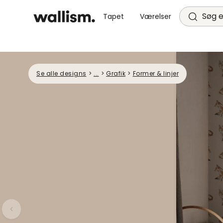
Søg e
Tapet
Værelser
Se alle designs
>
...
>
Grafik
>
Former & linjer