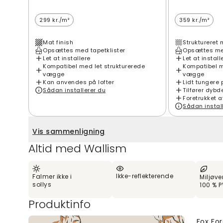
299 kr./m²
359 kr./m²
Mat finish
Struktureret 
Opsættes med tapetklister
Opsættes med
Let at installere
Let at install
Kompatibel med let strukturerede
Kompatibel m
vægge
vægge
Kan anvendes på lofter
Lidt tungere 
Sådan installerer du
Tilfører dybd
Foretrukket a
Sådan instal
Vis sammenligning
Altid med Wallism
Ikke-reflekterende
Falmer ikke i
Miljøve
sollys
100 % P
Produktinfo
Fox For