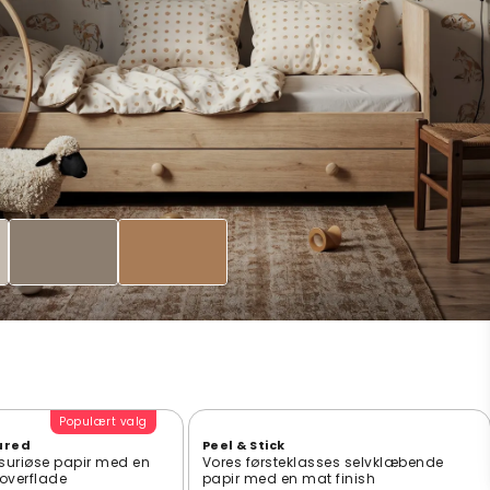
Populært valg
ured
Peel & Stick
suriøse papir med en
Vores førsteklasses selvklæbende
t overflade
papir med en mat finish