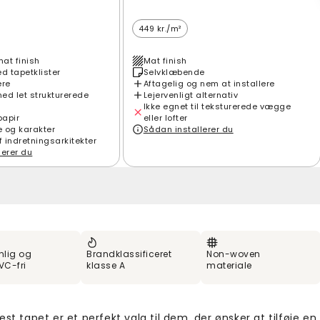
449 kr./m²
mat finish
Mat finish
 tapetklister
Selvklæbende
ere
Aftagelig og nem at installere
ed let strukturerede
Lejervenligt alternativ
Ikke egnet til teksturerede vægge
papir
eller lofter
e og karakter
Sådan installerer du
f indretningsarkitekter
lerer du
nlig og
Brandklassificeret
Non-woven
VC-fri
klasse A
materiale
est tapet er et perfekt valg til dem, der ønsker at tilføje en