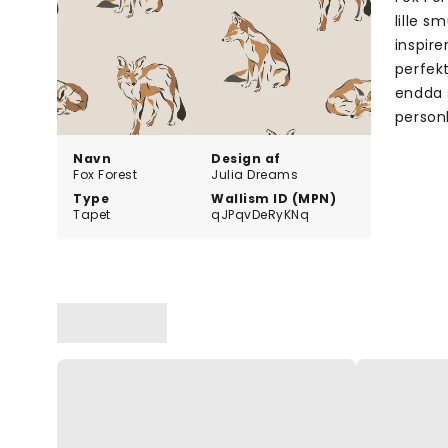
lille s
inspire
perfekt
endda s
personl
Navn
Design af
Fox Forest
Julia Dreams
Type
Wallism ID (MPN)
Tapet
qJPqvDeRyKNq