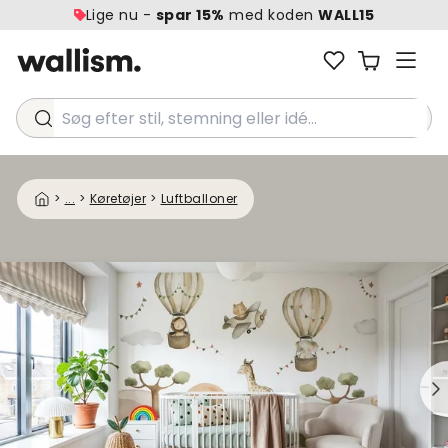
Lige nu -
spar 15%
med koden
WALL15
Søg efter stil, stemning eller idé...
>
...
>
Køretøjer
>
Luftballoner