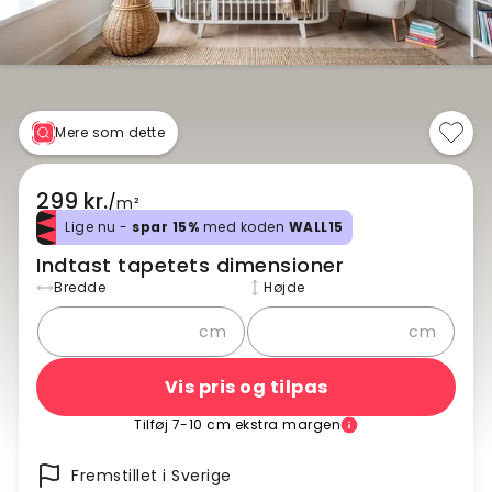
Mere som dette
299 kr.
/
m²
Lige nu -
spar 15%
med koden
WALL15
Indtast tapetets dimensioner
Bredde
Højde
cm
cm
Vis pris og tilpas
Tilføj 7-10 cm ekstra margen
Fremstillet i Sverige