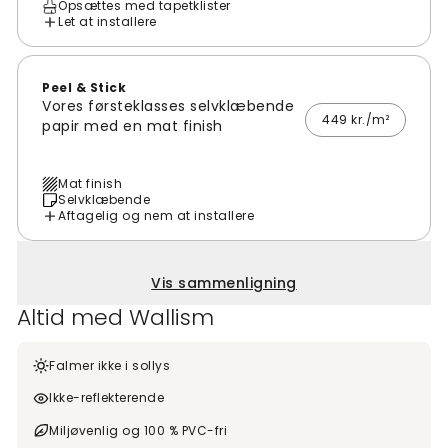
Opsættes med tapetklister
Let at installere
Peel & Stick
Vores førsteklasses selvklæbende
449 kr./m²
papir med en mat finish
Mat finish
Selvklæbende
Aftagelig og nem at installere
Vis sammenligning
Altid med Wallism
Falmer ikke i sollys
Ikke-reflekterende
Miljøvenlig og 100 % PVC-fri