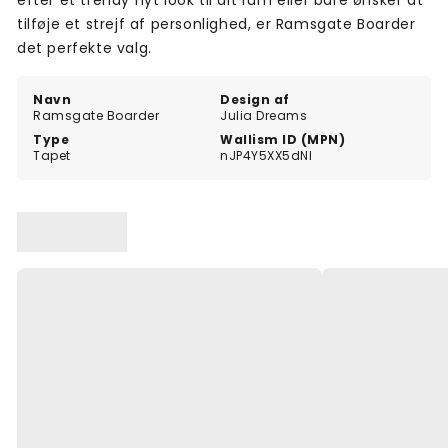
efter et trendy nyt look til dit rum eller bare ønsker at
tilføje et strejf af personlighed, er Ramsgate Boarder
det perfekte valg.
Navn
Design af
Ramsgate Boarder
Julia Dreams
Type
Wallism ID (MPN)
Tapet
nJP4Y5XX5dNl