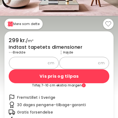
Mere som dette
299 kr.
/
m²
Indtast tapetets dimensioner
Bredde
Højde
cm
cm
Vis pris og tilpas
Tilføj 7-10 cm ekstra margen
Fremstillet i Sverige
30 dages pengene-tilbage-garanti
Gratis forsendelse