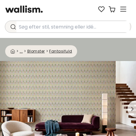
Søg efter stil, stemning eller idé...
>
...
>
Blomster
>
Fantasifuld