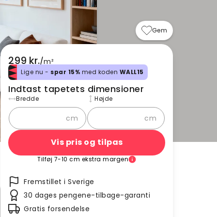
Gem
299 kr.
/
m²
Lige nu -
spar 15%
med koden
WALL15
Indtast tapetets dimensioner
Bredde
Højde
cm
cm
Vis pris og tilpas
Tilføj 7-10 cm ekstra margen
Fremstillet i Sverige
30 dages pengene-tilbage-garanti
Gratis forsendelse