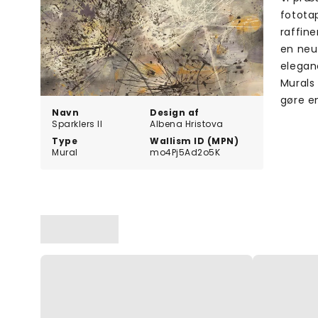
fototap
raffine
en neut
eleganc
Murals 
gøre en
Navn
Design af
Sparklers II
Albena Hristova
Type
Wallism ID (MPN)
Mural
mo4Pj5Ad2o5K