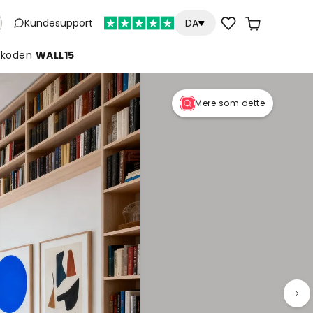
Kundesupport
DA
koden
WALL15
Mere som dette