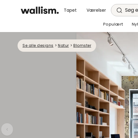
Søg e
Tapet
Værelser
Populært
Ny
Se alle designs
>
Natur
>
Blomster