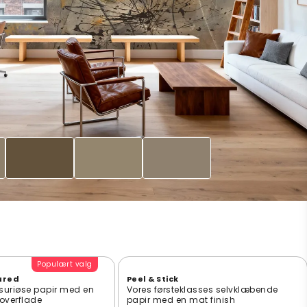
Populært valg
ured
Peel & Stick
suriøse papir med en
Vores førsteklasses selvklæbende
t overflade
papir med en mat finish