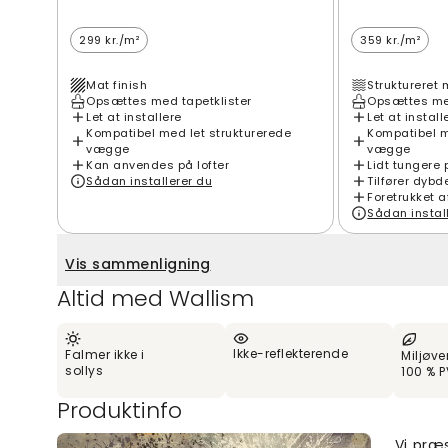
299 kr./m²
359 kr./m²
Mat finish
Struktureret 
Opsættes med tapetklister
Opsættes med
Let at installere
Let at install
Kompatibel med let strukturerede
Kompatibel m
vægge
vægge
Kan anvendes på lofter
Lidt tungere 
Sådan installerer du
Tilfører dybd
Foretrukket a
Sådan instal
Vis sammenligning
Altid med Wallism
Ikke-reflekterende
Falmer ikke i
Miljøve
sollys
100 % P
Produktinfo
Vi præ