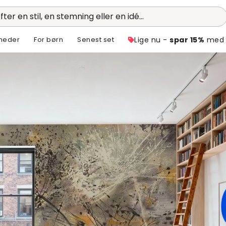
fter en stil, en stemning eller en idé...
heder
For børn
Senest set
Lige nu -
spar 15%
med 