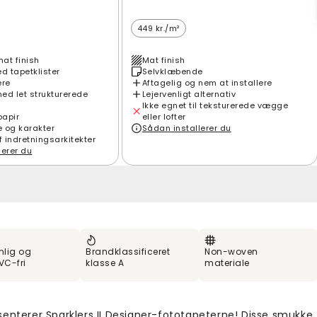
449 kr./m²
mat finish
Mat finish
 tapetklister
Selvklæbende
ere
Aftagelig og nem at installere
ed let strukturerede
Lejervenligt alternativ
Ikke egnet til teksturerede vægge
papir
eller lofter
e og karakter
Sådan installerer du
f indretningsarkitekter
lerer du
nlig og
Brandklassificeret
Non-woven
VC-fri
klasse A
materiale
senterer Sparklers II Designer-fototapeterne! Disse smukke