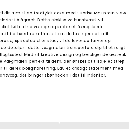
dl dit rum til en fredfyldt oase med Sunrise Mountain View-
eriet i blågrønt. Dette eksklusive kunstværk vil
kkeligt løfte dine vægge og skabe et fængslende
unkt i ethvert rum. Uanset om du hænger det i dit
else, spisestue eller stue, vil de levende farver og
ede detaljer i dette vægmaleri transportere dig til et roligt
lflugtssted. Med sit kreative design og beroligende æstetik
e vægmaleri perfekt til dem, der ønsker at tilføje et strejf
r til deres boligindretning. Lav et dristigt statement med
entvæg, der bringer skønheden i det fri indenfor.