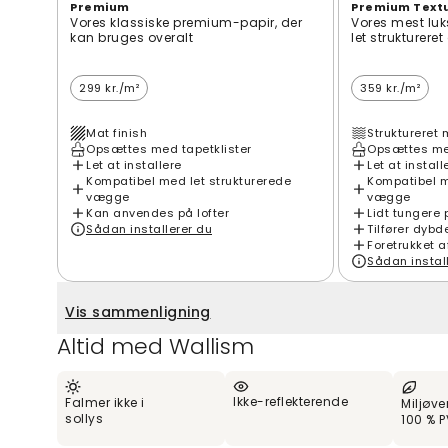
Premium
Premium Text
Vores klassiske premium-papir, der
Vores mest luk
kan bruges overalt
let strukturere
299 kr./m²
359 kr./m²
Mat finish
Struktureret 
Opsættes med tapetklister
Opsættes med
Let at installere
Let at install
Kompatibel med let strukturerede
Kompatibel m
vægge
vægge
Kan anvendes på lofter
Lidt tungere 
Sådan installerer du
Tilfører dybd
Foretrukket a
Sådan instal
Vis sammenligning
Altid med Wallism
Ikke-reflekterende
Falmer ikke i
Miljøve
sollys
100 % P