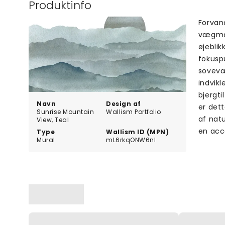
Produktinfo
Forvan
vægmal
øjebli
fokusp
sovevær
indvikl
bjergti
Navn
Design af
er dett
Sunrise Mountain
Wallism Portfolio
af natu
View, Teal
en acc
Type
Wallism ID (MPN)
Mural
mL6rkqONW6nl