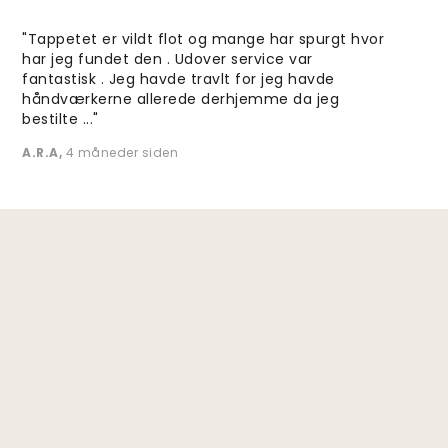
"Tappetet er vildt flot og mange har spurgt hvor
har jeg fundet den . Udover service var
fantastisk . Jeg havde travlt for jeg havde
håndværkerne allerede derhjemme da jeg
bestilte ..."
A.R.A
,
4 måneder siden