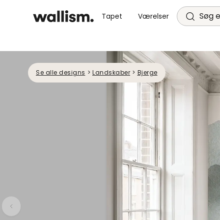
Søg e
Tapet
Værelser
Se alle designs
>
Landskaber
>
Bjerge