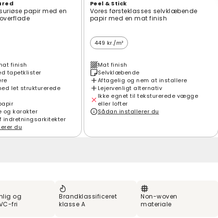
ured
Peel & Stick
suriøse papir med en
Vores førsteklasses selvklæbende
t overflade
papir med en mat finish
449 kr./m²
mat finish
Mat finish
 tapetklister
Selvklæbende
ere
Aftagelig og nem at installere
ed let strukturerede
Lejervenligt alternativ
Ikke egnet til teksturerede vægge
papir
eller lofter
e og karakter
Sådan installerer du
f indretningsarkitekter
lerer du
nlig og
Brandklassificeret
Non-woven
VC-fri
klasse A
materiale