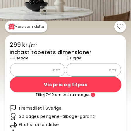
Mere som dette
299 kr.
/
m²
Indtast tapetets dimensioner
Bredde
Højde
cm
cm
Vis pris og tilpas
Tilføj 7-10 cm ekstra margen
Fremstillet i Sverige
30 dages pengene-tilbage-garanti
Gratis forsendelse