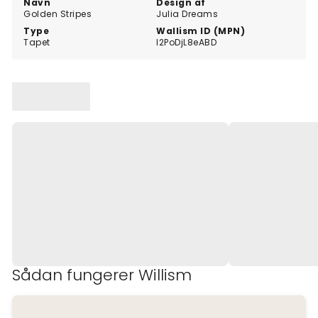
Navn
Design af
Golden Stripes
Julia Dreams
Type
Wallism ID (MPN)
Tapet
l2PoDjL8eABD
Sådan fungerer Willism