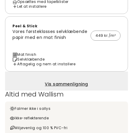
Opsættes med tapetklister
Let at installere
Peel & Stick
Vores førsteklasses selvklæbende
449 kr./m²
papir med en mat finish
Mat finish
Selvklæbende
Aftagelig og nem at installere
Vis sammenligning
Altid med Wallism
Falmer ikke i sollys
Ikke-reflekterende
Miljøvenlig og 100 % PVC-fri