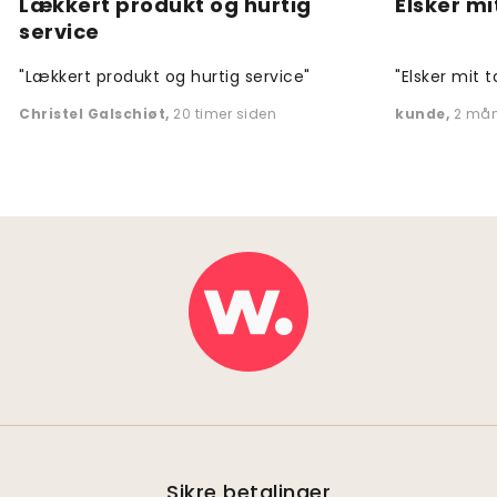
Lækkert produkt og hurtig
Elsker mi
service
"Lækkert produkt og hurtig service"
"Elsker mit t
Christel Galschiøt
,
20 timer siden
kunde
,
2 mån
Sikre betalinger