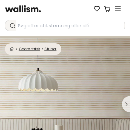
Søg efter stil, stemning eller idé...
>
Geometrisk
>
Striber