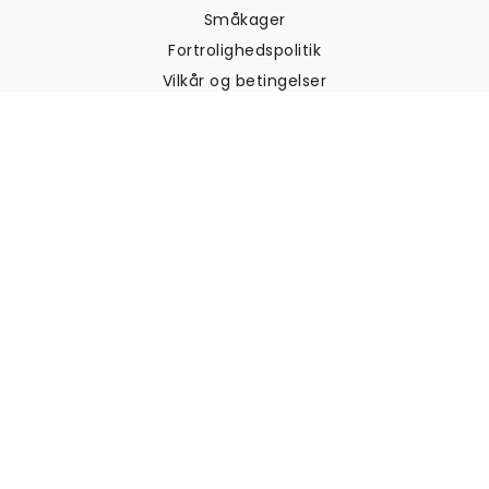
Småkager
Fortrolighedspolitik
Vilkår og betingelser
Kundesupport
Kontakt os
Returneringer og
tilbagebetalinger
Forsendelse
Sådan måler du din væg
Sådan hænger du tapet op
Sådan installeres Peel & Stick
OFTE STILLEDE SPØRGSMÅL
Artikler om tapet
Vælg din placering