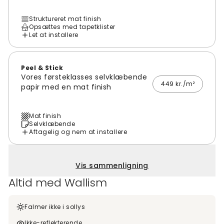
Struktureret mat finish
Opsættes med tapetklister
Let at installere
Peel & Stick
Vores førsteklasses selvklæbende
449 kr./m²
papir med en mat finish
Mat finish
Selvklæbende
Aftagelig og nem at installere
Vis sammenligning
Altid med Wallism
Falmer ikke i sollys
Ikke-reflekterende