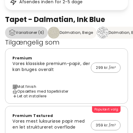
Afsendes inden for 2-5 dage
Tapet - Dalmatian, Ink Blue
Variationer (6)
Dalmatian, Beige
Dalmatian, 
Tilgængelig som
Premium
Vores klassiske premium-papir, der
299 kr./m²
kan bruges overalt
Mat finish
Opsættes med tapetklister
Let at installere
Populært valg
Premium Textured
Vores mest luksuriøse papir med
359 kr./m²
en let struktureret overflade