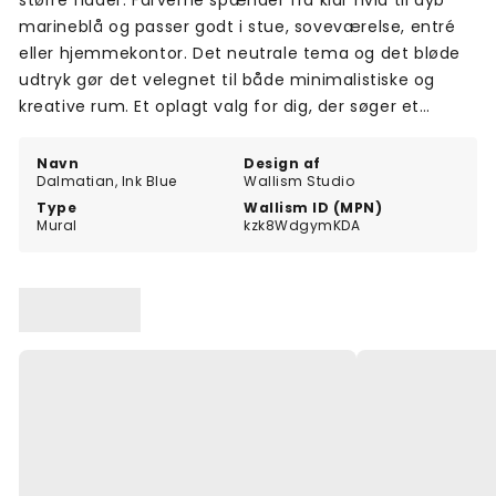
større flader. Farverne spænder fra klar hvid til dyb
marineblå og passer godt i stue, soveværelse, entré
eller hjemmekontor. Det neutrale tema og det bløde
udtryk gør det velegnet til både minimalistiske og
kreative rum. Et oplagt valg for dig, der søger et
iøjnefaldende, men roligt design.
Navn
Design af
Dalmatian, Ink Blue
Wallism Studio
Type
Wallism ID (MPN)
Mural
kzk8WdgymKDA