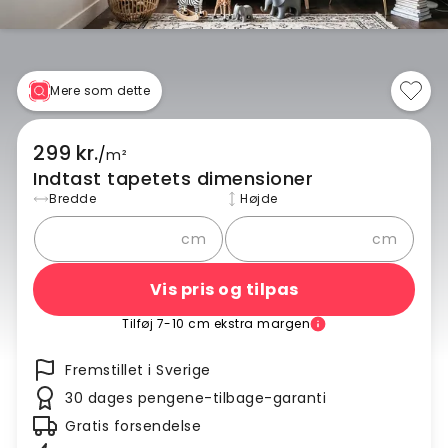
Mere som dette
299 kr.
/
m²
Indtast tapetets dimensioner
Bredde
Højde
cm
cm
Vis pris og tilpas
Tilføj 7-10 cm ekstra margen
Fremstillet i Sverige
30 dages pengene-tilbage-garanti
Gratis forsendelse