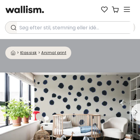
Søg efter stil, stemning eller idé...
>
Klassisk
>
Animal print