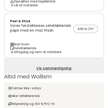
Opsættes med tapetklister
Let at installere
Peel & Stick
Vores førsteklasses selvklæbende
449 kr./m²
papir med en mat finish
Mat finish
Selvklæbende
Aftagelig og nem at installere
Vis sammenligning
Altid med Wallism
Falmer ikke i sollys
Ikke-reflekterende
Miljøvenlig og 100 % PVC-fri