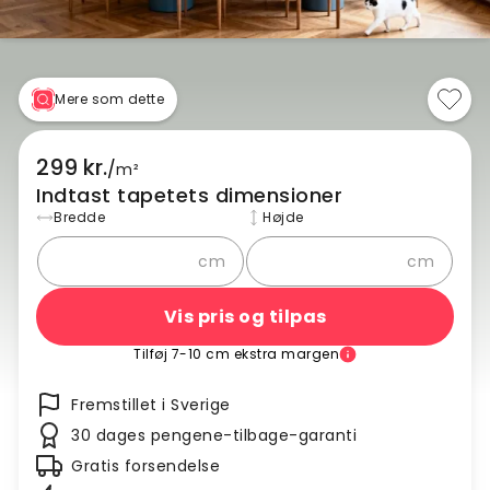
Mere som dette
299 kr.
/
m²
Indtast tapetets dimensioner
Bredde
Højde
cm
cm
Vis pris og tilpas
Tilføj 7-10 cm ekstra margen
Fremstillet i Sverige
30 dages pengene-tilbage-garanti
Gratis forsendelse