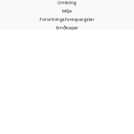
Omkring
Miljø
Forretningsforespørgsler
Småkager
Fortrolighedspolitik
Vilkår og betingelser
Kundesupport
Kontakt os
Returneringer og
tilbagebetalinger
Forsendelse
Sådan måler du din væg
Sådan hænger du tapet op
Sådan installeres Peel & Stick
OFTE STILLEDE SPØRGSMÅL
Artikler om tapet