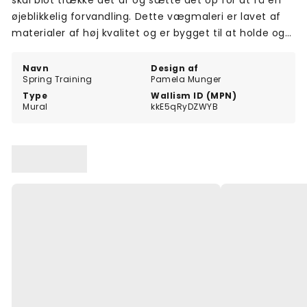
skal blot trække det af og sætte det op for at få en
øjeblikkelig forvandling. Dette vægmaleri er lavet af
materialer af høj kvalitet og er bygget til at holde og
modstå tidens tand. Tilføj et strejf af kunstnerisk flair
til dit rum med Spring Training-vægmaleriet, og skab
Navn
Design af
Spring Training
Pamela Munger
et miljø, der inspirerer og opløfter.
Type
Wallism ID (MPN)
Mural
kkE5qRyDZWYB