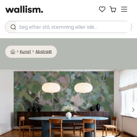
Søg efter stil, stemning eller idé...
>
Kunst
>
Abstrakt