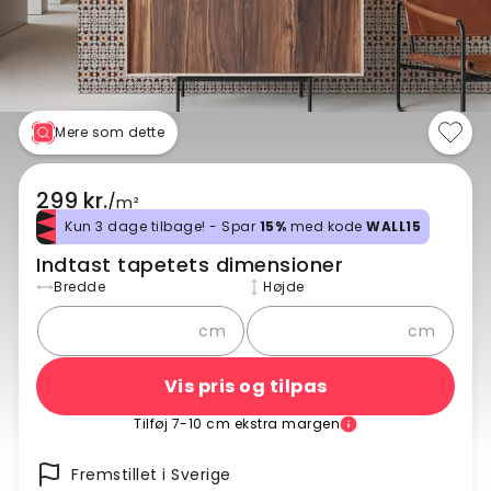
Mere som dette
299 kr.
/
m²
Kun 3 dage tilbage! - Spar
15%
med kode
WALL15
Indtast tapetets dimensioner
Bredde
Højde
cm
cm
Vis pris og tilpas
Tilføj 7-10 cm ekstra margen
Fremstillet i Sverige