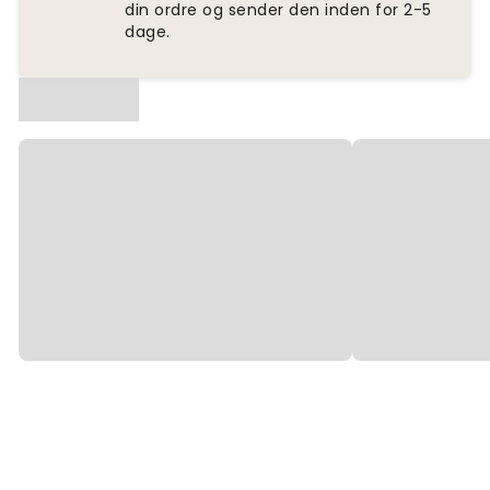
din ordre og sender den inden for 2-5
dage.