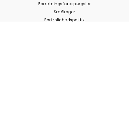
Forretningsforespørgsler
Småkager
Fortrolighedspolitik
Vilkår og betingelser
Kundesupport
Kontakt os
Returneringer og
tilbagebetalinger
Forsendelse
Sådan måler du din væg
Sådan hænger du tapet op
Sådan installeres Peel & Stick
OFTE STILLEDE SPØRGSMÅL
Artikler om tapet
Vælg din placering