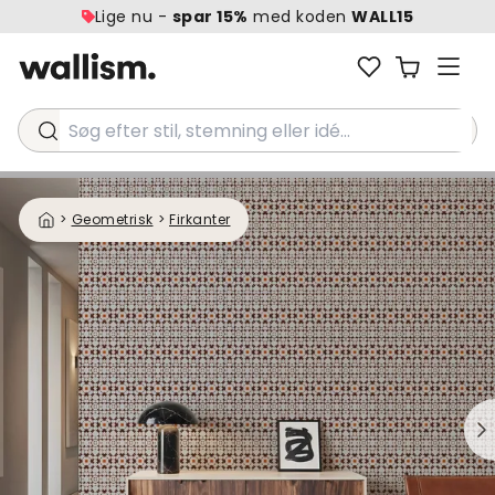
Lige nu -
spar 15%
med koden
WALL15
Søg efter stil, stemning eller idé...
>
Geometrisk
>
Firkanter