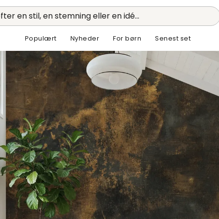
fter en stil, en stemning eller en idé...
Populært
Nyheder
For børn
Senest set