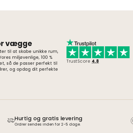
for vægge
er til at skabe unikke rum,
 Vores miljøvenlige, 100 %
TrustScore
4.8
et, så de passer perfekt til
drer, og opdag dit perfekte
Hurtig og gratis levering
Ordrer sendes inden for 2-5 dage.