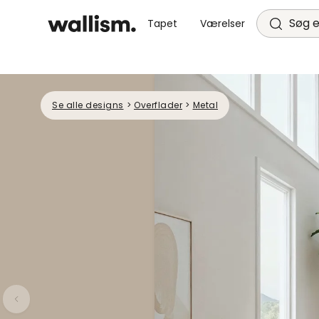
Søg e
Tapet
Værelser
Se alle designs
>
Overflader
>
Metal