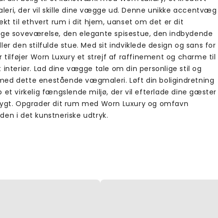
eri, der vil skille dine vægge ud. Denne unikke accentvæg
ekt til ethvert rum i dit hjem, uanset om det er dit
ige soveværelse, den elegante spisestue, den indbydende
ler den stilfulde stue. Med sit indviklede design og sans for
r tilføjer Worn Luxury et strejf af raffinement og charme til
 interiør. Lad dine vægge tale om din personlige stil og
ed dette enestående vægmaleri. Løft din boligindretning
 et virkelig fængslende miljø, der vil efterlade dine gæster
rygt. Opgrader dit rum med Worn Luxury og omfavn
den i det kunstneriske udtryk.