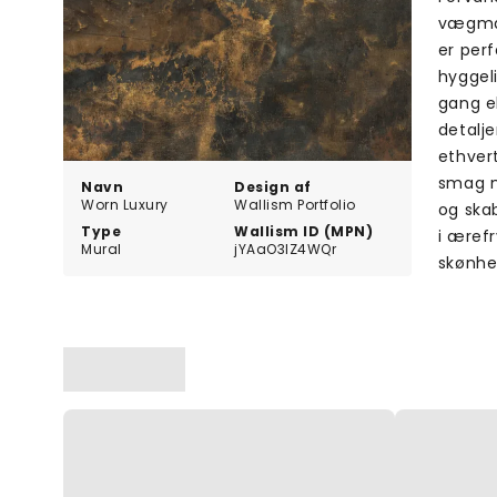
vægmal
er perf
hyggel
gang el
detalje
ethvert
smag m
Navn
Design af
Worn Luxury
Wallism Portfolio
og skab
Type
Wallism ID (MPN)
i æref
Mural
jYAaO3lZ4WQr
skønhe