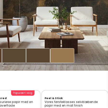
Populært valg
ured
Peel & Stick
suriøse papir med en
Vores førsteklasses selvklæbende
t overflade
papir med en mat finish