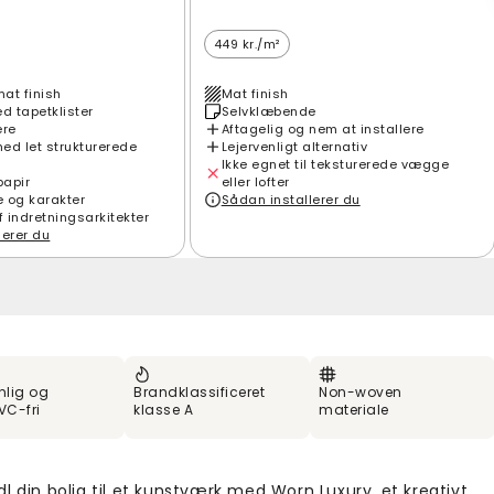
449 kr./m²
mat finish
Mat finish
 tapetklister
Selvklæbende
ere
Aftagelig og nem at installere
ed let strukturerede
Lejervenligt alternativ
Ikke egnet til teksturerede vægge
papir
eller lofter
e og karakter
Sådan installerer du
f indretningsarkitekter
lerer du
nlig og
Brandklassificeret
Non-woven
VC-fri
klasse A
materiale
l din bolig til et kunstværk med Worn Luxury, et kreativt