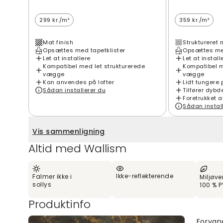
299 kr./m²
359 kr./m²
Mat finish
Struktureret 
Opsættes med tapetklister
Opsættes med
Let at installere
Let at install
Kompatibel med let strukturerede
Kompatibel m
vægge
vægge
Kan anvendes på lofter
Lidt tungere 
Sådan installerer du
Tilfører dybd
Foretrukket a
Sådan instal
Vis sammenligning
Altid med Wallism
Ikke-reflekterende
Falmer ikke i
Miljøve
sollys
100 % P
Produktinfo
Forvand