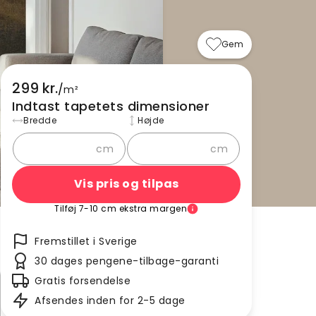
Gem
299 kr.
/
m²
Indtast tapetets dimensioner
Bredde
Højde
cm
cm
Vis pris og tilpas
Tilføj 7-10 cm ekstra margen
Fremstillet i Sverige
30 dages pengene-tilbage-garanti
Gratis forsendelse
Afsendes inden for 2-5 dage