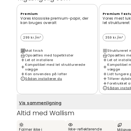
Premium
Premium Text
Vores klassiske premium-papir, der
Vores mest luk
kan bruges overalt
let strukturere
299 kr./m²
359 kr./m²
Mat finish
Struktureret 
Opsættes med tapetklister
Opsættes med
Let at installere
Let at install
Kompatibel med let strukturerede
Kompatibel m
vægge
vægge
Kan anvendes på lofter
Lidt tungere 
Sådan installerer du
Tilfører dybd
Foretrukket a
Sådan instal
Vis sammenligning
Altid med Wallism
Ikke-reflekterende
Falmer ikke i
Miljøve