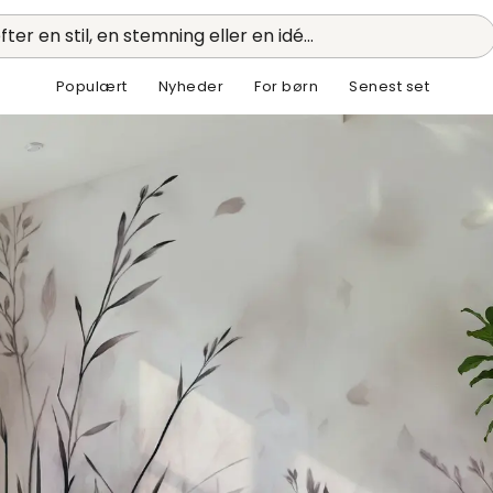
fter en stil, en stemning eller en idé...
Populært
Nyheder
For børn
Senest set