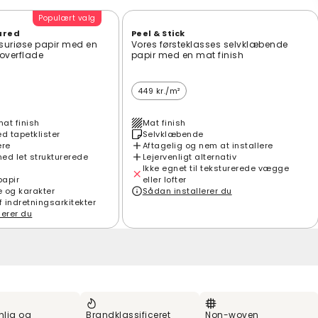
Populært valg
ured
Peel & Stick
suriøse papir med en
Vores førsteklasses selvklæbende
t overflade
papir med en mat finish
449 kr./m²
mat finish
Mat finish
 tapetklister
Selvklæbende
ere
Aftagelig og nem at installere
ed let strukturerede
Lejervenligt alternativ
Ikke egnet til teksturerede vægge
papir
eller lofter
e og karakter
Sådan installerer du
f indretningsarkitekter
lerer du
nlig og
Brandklassificeret
Non-woven