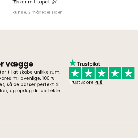
"Elsker mit tapet 👍"
kunde
,
2 måneder siden
for vægge
er til at skabe unikke rum,
 Vores miljøvenlige, 100 %
TrustScore
4.8
et, så de passer perfekt til
drer, og opdag dit perfekte