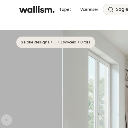
Søg e
Tapet
Værelser
Se alle designs
>
...
>
Løvværk
>
Græs