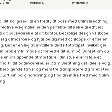
VC-fri
klasse A
materiale
l dit boligareal til en fredfyldt oase med Calm Breathing.
reative vægmaleri er den perfekte tilføjelse til ethvert
a dit soveværelse til dit kontor. Det rolige design vil skabe
delig atmosfære og hjælpe dig med at slappe af efter en
g. Det er en leg at installere dette fototapet, hvilket gør
l en problemfri måde at forbedre dit rum på. Uanset om du
be en afslappende atmosfære i din stue eller tilføje et
af ro til dit badeværelse, er Calm Breathing det ideelle valg.
beroligende farver og mønstre transportere dig til et sted
 Løft din boligindretning, og find din indre fred med Calm
ing.