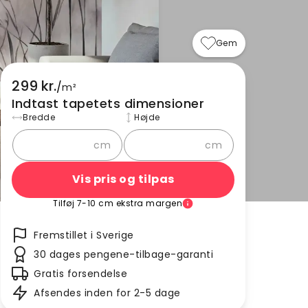
Gem
299 kr.
/
m²
Indtast tapetets dimensioner
Bredde
Højde
cm
cm
Vis pris og tilpas
Tilføj 7-10 cm ekstra margen
Fremstillet i Sverige
30 dages pengene-tilbage-garanti
Gratis forsendelse
Afsendes inden for 2-5 dage