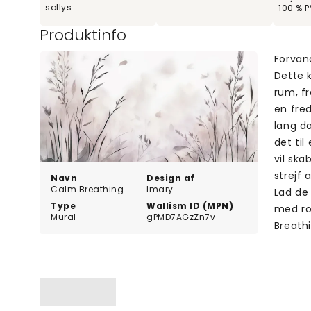
sollys
100 % P
Produktinfo
Forvand
Dette k
rum, fr
en fre
lang da
det ti
vil ska
strejf 
Navn
Design af
Calm Breathing
Imary
Lad de 
Type
Wallism ID (MPN)
med ro.
Mural
gPMD7AGzZn7v
Breath