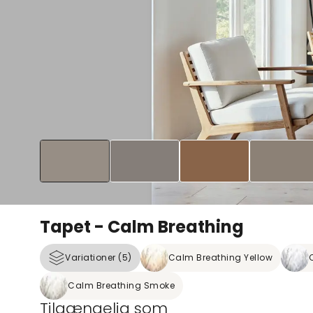
Tapet - Calm Breathing
Variationer (5)
Calm Breathing Yellow
Calm Breathing Smoke
Tilgængelig som