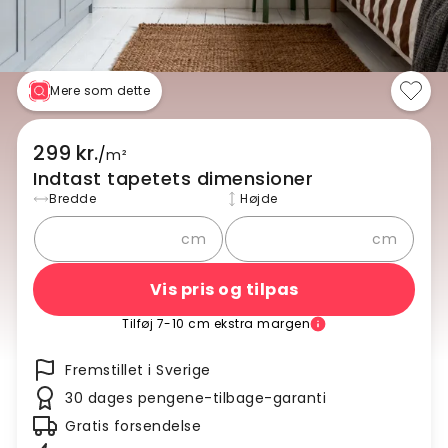
Mere som dette
299 kr.
/
m²
Indtast tapetets dimensioner
Bredde
Højde
cm
cm
Vis pris og tilpas
Tilføj 7-10 cm ekstra margen
Fremstillet i Sverige
30 dages pengene-tilbage-garanti
Gratis forsendelse