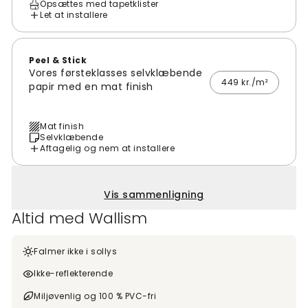
Opsættes med tapetklister
Let at installere
Peel & Stick
Vores førsteklasses selvklæbende
449 kr./m²
papir med en mat finish
Mat finish
Selvklæbende
Aftagelig og nem at installere
Vis sammenligning
Altid med Wallism
Falmer ikke i sollys
Ikke-reflekterende
Miljøvenlig og 100 % PVC-fri