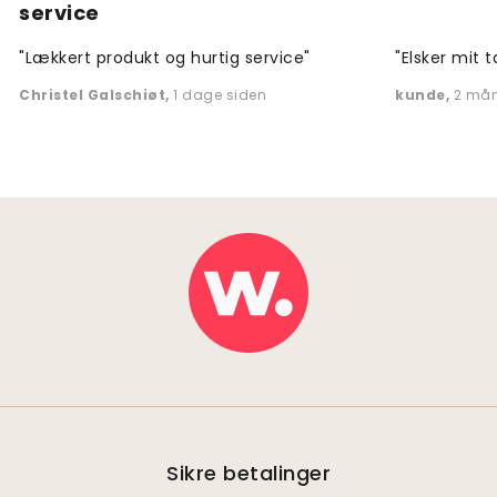
service
"Lækkert produkt og hurtig service"
"Elsker mit t
Christel Galschiøt
,
1 dage siden
kunde
,
2 mån
Sikre betalinger