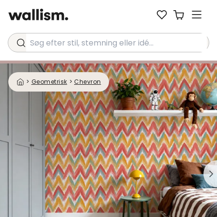
Søg efter stil, stemning eller idé...
>
Geometrisk
>
Chevron