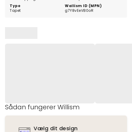
Type
Wallism ID (MPN)
Tapet
g7Y8vEeVB0oR
Sådan fungerer Willism
Vælg dit design