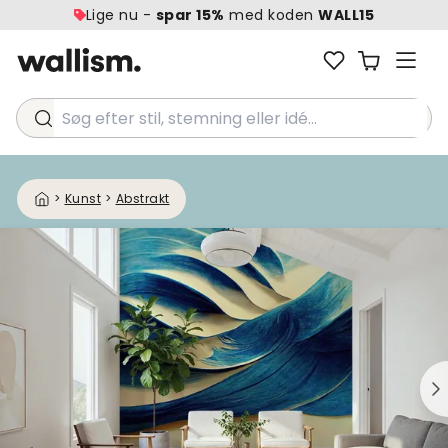
Lige nu -
spar 15%
med koden
WALL15
Søg efter stil, stemning eller idé...
>
Kunst
>
Abstrakt