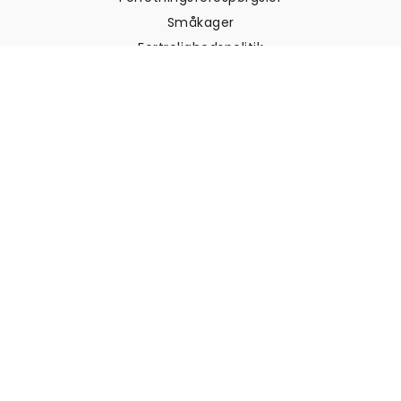
Småkager
Fortrolighedspolitik
Vilkår og betingelser
Kundesupport
Kontakt os
Returneringer og
tilbagebetalinger
Forsendelse
Sådan måler du din væg
Sådan hænger du tapet op
Sådan installeres Peel & Stick
OFTE STILLEDE SPØRGSMÅL
Artikler om tapet
Vælg din placering