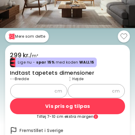
Mere som dette
299 kr.
/
m²
Lige nu -
spar 15%
med koden
WALL15
Indtast tapetets dimensioner
Bredde
Højde
cm
cm
Vis pris og tilpas
Tilføj 7-10 cm ekstra margen
Fremstillet i Sverige