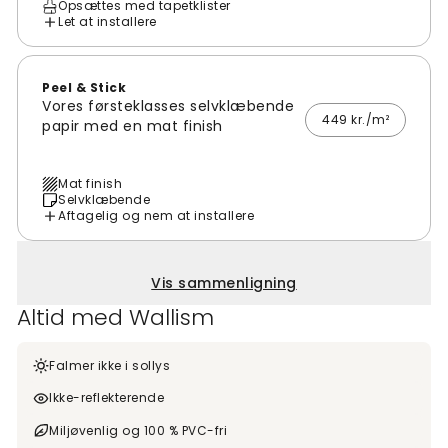
Opsættes med tapetklister
Let at installere
Peel & Stick
Vores førsteklasses selvklæbende
449 kr./m²
papir med en mat finish
Mat finish
Selvklæbende
Aftagelig og nem at installere
Vis sammenligning
Altid med Wallism
Falmer ikke i sollys
Ikke-reflekterende
Miljøvenlig og 100 % PVC-fri