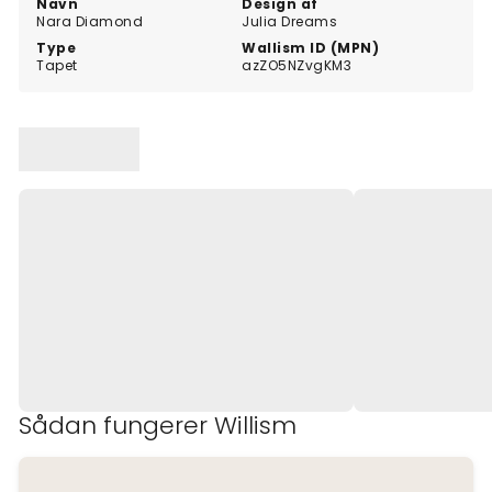
Navn
Design af
Nara Diamond
Julia Dreams
Type
Wallism ID (MPN)
Tapet
azZO5NZvgKM3
Sådan fungerer Willism