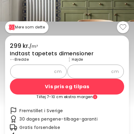
Mere som dette
299 kr.
/
m²
Indtast tapetets dimensioner
Bredde
Højde
cm
cm
Vis pris og tilpas
Tilføj 7-10 cm ekstra margen
Fremstillet i Sverige
30 dages pengene-tilbage-garanti
Gratis forsendelse