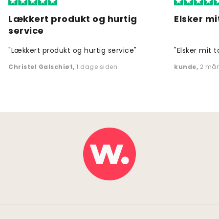
Lækkert produkt og hurtig
Elsker mi
service
"Lækkert produkt og hurtig service"
"Elsker mit t
Christel Galschiøt
,
1 dage siden
kunde
,
2 mån