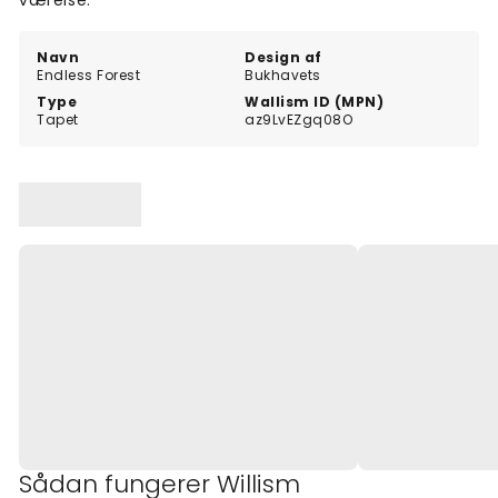
værelse.
Navn
Design af
Endless Forest
Bukhavets
Type
Wallism ID (MPN)
Tapet
az9LvEZgq08O
Sådan fungerer Willism