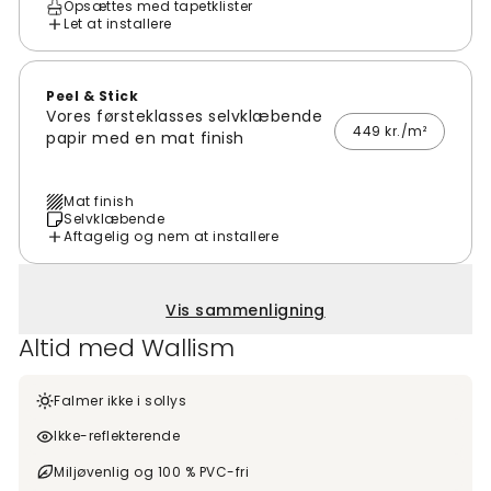
Opsættes med tapetklister
Let at installere
Peel & Stick
Vores førsteklasses selvklæbende
449 kr./m²
papir med en mat finish
Mat finish
Selvklæbende
Aftagelig og nem at installere
Vis sammenligning
Altid med Wallism
Falmer ikke i sollys
Ikke-reflekterende
Miljøvenlig og 100 % PVC-fri