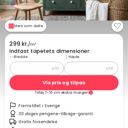
Mere som dette
299 kr.
/
m²
Indtast tapetets dimensioner
Bredde
Højde
cm
cm
Vis pris og tilpas
Tilføj 7-10 cm ekstra margen
Fremstillet i Sverige
30 dages pengene-tilbage-garanti
Gratis forsendelse