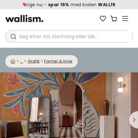
Lige nu -
spar 15%
med koden
WALL15
Søg efter stil, stemning eller idé...
>
...
>
Grafik
>
Former & linjer