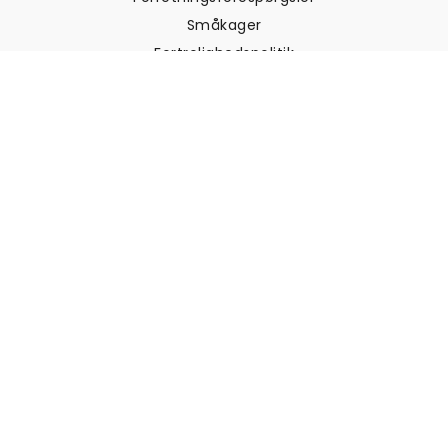
Småkager
Fortrolighedspolitik
Vilkår og betingelser
Kundesupport
Kontakt os
Returneringer og
tilbagebetalinger
Forsendelse
Sådan måler du din væg
Sådan hænger du tapet op
Sådan installeres Peel & Stick
OFTE STILLEDE SPØRGSMÅL
Artikler om tapet
Vælg din placering