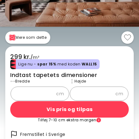
Mere som dette
299 kr.
/
m²
Lige nu -
spar 15%
med koden
WALL15
Indtast tapetets dimensioner
Bredde
Højde
cm
cm
Vis pris og tilpas
Tilføj 7-10 cm ekstra margen
Fremstillet i Sverige