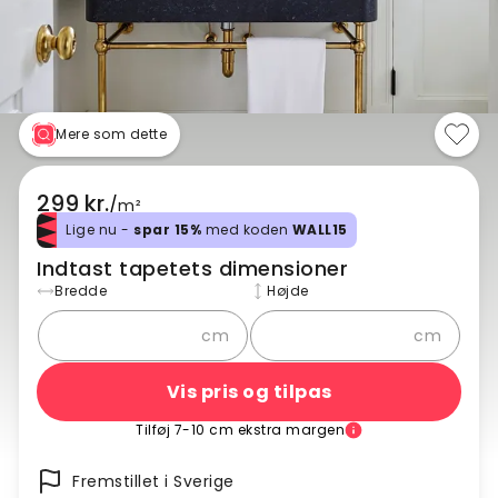
Mere som dette
299 kr.
/
m²
Lige nu -
spar 15%
med koden
WALL15
Indtast tapetets dimensioner
Bredde
Højde
cm
cm
Vis pris og tilpas
Tilføj 7-10 cm ekstra margen
Fremstillet i Sverige