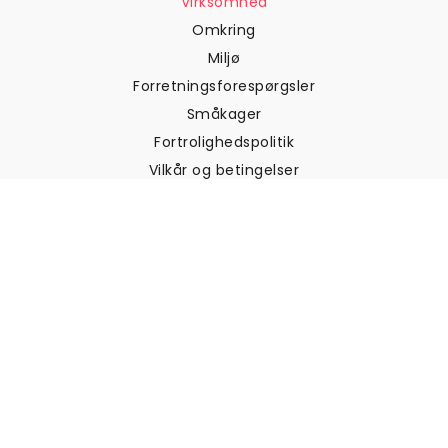
Virksomhed
Omkring
Miljø
Forretningsforespørgsler
Småkager
Fortrolighedspolitik
Vilkår og betingelser
Kundesupport
Kontakt os
Returneringer og
tilbagebetalinger
Forsendelse
Sådan måler du din væg
Sådan hænger du tapet op
Sådan installeres Peel & Stick
OFTE STILLEDE SPØRGSMÅL
Artikler om tapet