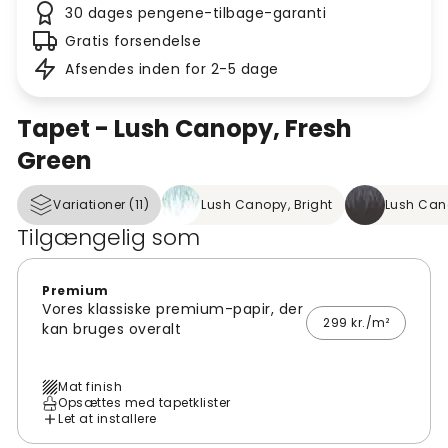
30 dages pengene-tilbage-garanti
Gratis forsendelse
Afsendes inden for 2-5 dage
Tapet - Lush Canopy, Fresh
Green
Variationer (11)
Lush Canopy, Bright
Lush Can
Tilgængelig som
Premium
Vores klassiske premium-papir, der
299 kr./m²
kan bruges overalt
Mat finish
Opsættes med tapetklister
Let at installere