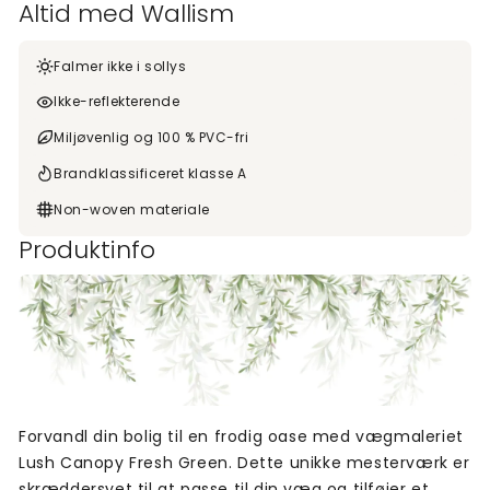
Altid med Wallism
Falmer ikke i sollys
Ikke-reflekterende
Miljøvenlig og 100 % PVC-fri
Brandklassificeret klasse A
Non-woven materiale
Produktinfo
Forvandl din bolig til en frodig oase med vægmaleriet
Lush Canopy Fresh Green. Dette unikke mesterværk er
skræddersyet til at passe til din væg og tilføjer et