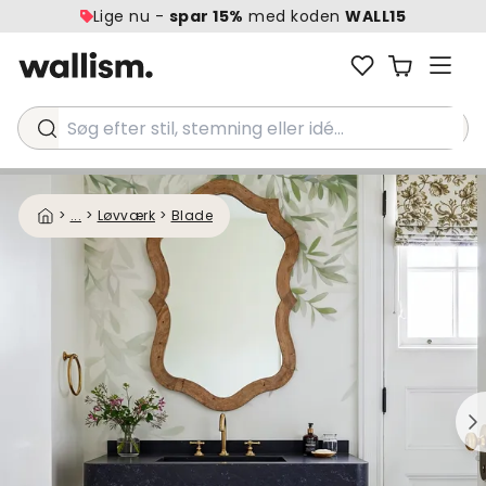
Lige nu -
spar 15%
med koden
WALL15
Søg efter stil, stemning eller idé...
>
...
>
Løvværk
>
Blade