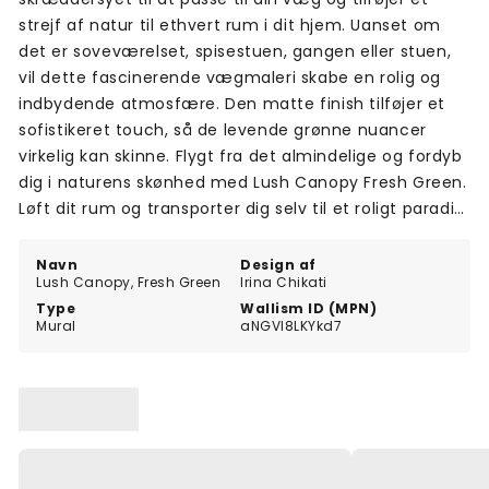
strejf af natur til ethvert rum i dit hjem. Uanset om
det er soveværelset, spisestuen, gangen eller stuen,
vil dette fascinerende vægmaleri skabe en rolig og
indbydende atmosfære. Den matte finish tilføjer et
sofistikeret touch, så de levende grønne nuancer
virkelig kan skinne. Flygt fra det almindelige og fordyb
dig i naturens skønhed med Lush Canopy Fresh Green.
Løft dit rum og transporter dig selv til et roligt paradis,
hver gang du træder ind i rummet.
Navn
Design af
Lush Canopy, Fresh Green
Irina Chikati
Type
Wallism ID (MPN)
Mural
aNGVl8LKYkd7