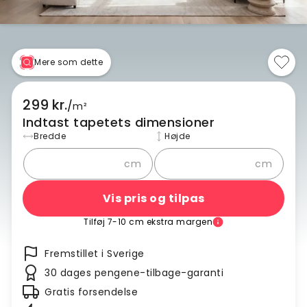
Mere som dette
299 kr.
/
m²
Indtast tapetets dimensioner
Bredde
Højde
cm
cm
Vis pris og tilpas
Tilføj 7-10 cm ekstra margen
Fremstillet i Sverige
30 dages pengene-tilbage-garanti
Gratis forsendelse