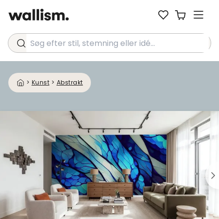
Søg efter stil, stemning eller idé...
>
Kunst
>
Abstrakt