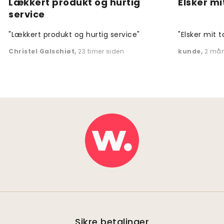
Lækkert produkt og hurtig
Elsker mi
service
"Lækkert produkt og hurtig service"
"Elsker mit t
Christel Galschiøt
,
23 timer siden
kunde
,
2 mån
Sikre betalinger