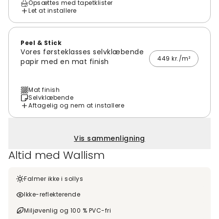
Opsættes med tapetklister
Let at installere
Peel & Stick
Vores førsteklasses selvklæbende
449 kr./m²
papir med en mat finish
Mat finish
Selvklæbende
Aftagelig og nem at installere
Vis sammenligning
Altid med Wallism
Falmer ikke i sollys
Ikke-reflekterende
Miljøvenlig og 100 % PVC-fri