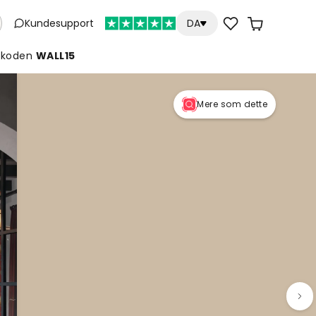
Kundesupport
DA
koden
WALL15
Mere som dette