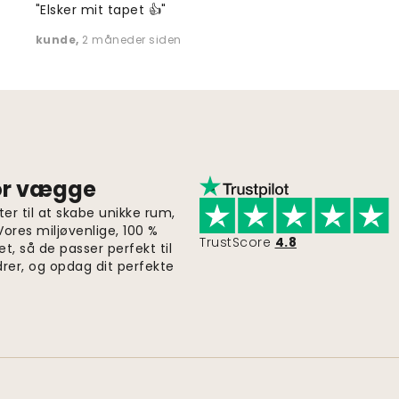
"Elsker mit tapet 👍"
kunde
,
2 måneder siden
for vægge
er til at skabe unikke rum,
 Vores miljøvenlige, 100 %
TrustScore
4.8
et, så de passer perfekt til
drer, og opdag dit perfekte