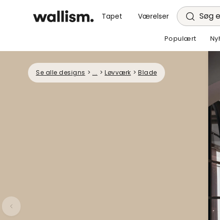
Søg e
Tapet
Værelser
Populært
Ny
Se alle designs
>
...
>
Løvværk
>
Blade