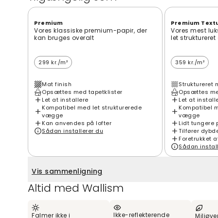
Premium
Premium Text
Vores klassiske premium-papir, der
Vores mest luk
kan bruges overalt
let strukturere
299 kr./m²
359 kr./m²
Mat finish
Struktureret 
Opsættes med tapetklister
Opsættes med
Let at installere
Let at install
Kompatibel med let strukturerede
Kompatibel m
vægge
vægge
Kan anvendes på lofter
Lidt tungere 
Sådan installerer du
Tilfører dybd
Foretrukket a
Sådan instal
Vis sammenligning
Altid med Wallism
Ikke-reflekterende
Falmer ikke i
Miljøve