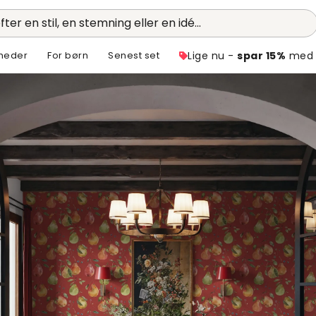
fter en stil, en stemning eller en idé...
heder
For børn
Senest set
Lige nu -
spar 15%
med 