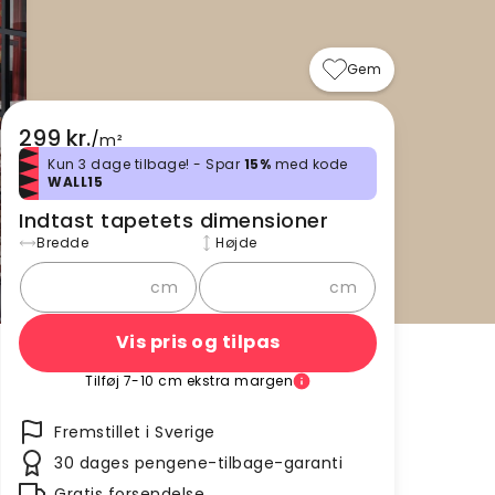
Gem
299 kr.
/
m²
Kun 3 dage tilbage! - Spar
15%
med kode
WALL15
Indtast tapetets dimensioner
Bredde
Højde
cm
cm
Vis pris og tilpas
Tilføj 7-10 cm ekstra margen
Fremstillet i Sverige
30 dages pengene-tilbage-garanti
Gratis forsendelse