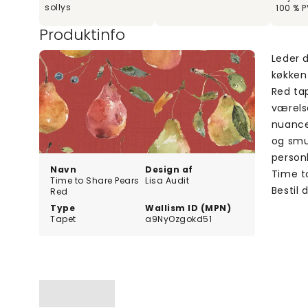
sollys
100 % P
Produktinfo
Leder 
køkken
Red tap
værels
nuance
og smu
personl
Navn
Design af
Time t
Time to Share Pears
Lisa Audit
Bestil d
Red
Type
Wallism ID (MPN)
Tapet
a9NyOzgokd51