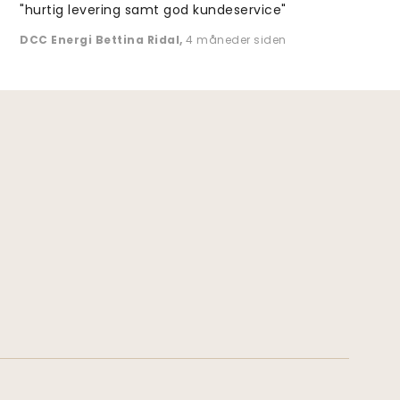
"hurtig levering samt god kundeservice"
DCC Energi Bettina Ridal
,
4 måneder siden