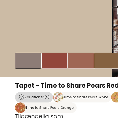
Tapet - Time to Share Pears Re
Variationer (5)
Time to Share Pears White
Time to Share Pears Orange
Tilgængelig som