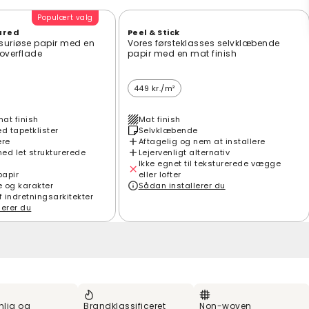
Populært valg
ured
Peel & Stick
suriøse papir med en
Vores førsteklasses selvklæbende
t overflade
papir med en mat finish
449 kr./m²
mat finish
Mat finish
 tapetklister
Selvklæbende
ere
Aftagelig og nem at installere
ed let strukturerede
Lejervenligt alternativ
Ikke egnet til teksturerede vægge
papir
eller lofter
e og karakter
Sådan installerer du
f indretningsarkitekter
lerer du
nlig og
Brandklassificeret
Non-woven