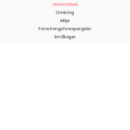
Virksomhed
Omkring
Miljø
Forretningsforespørgsler
Småkager
Fortrolighedspolitik
Vilkår og betingelser
Kundesupport
Kontakt os
Returneringer og
tilbagebetalinger
Forsendelse
Sådan måler du din væg
Sådan hænger du tapet op
Sådan installeres Peel & Stick
OFTE STILLEDE SPØRGSMÅL