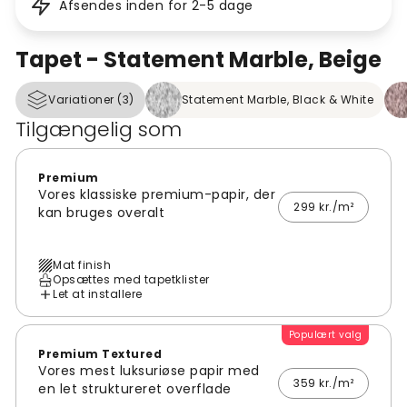
Afsendes inden for 2-5 dage
Tapet - Statement Marble, Beige
Variationer (3)
Statement Marble, Black & White
Tilgængelig som
Premium
Vores klassiske premium-papir, der
299 kr./m²
kan bruges overalt
Mat finish
Opsættes med tapetklister
Let at installere
Populært valg
Premium Textured
Vores mest luksuriøse papir med
359 kr./m²
en let struktureret overflade