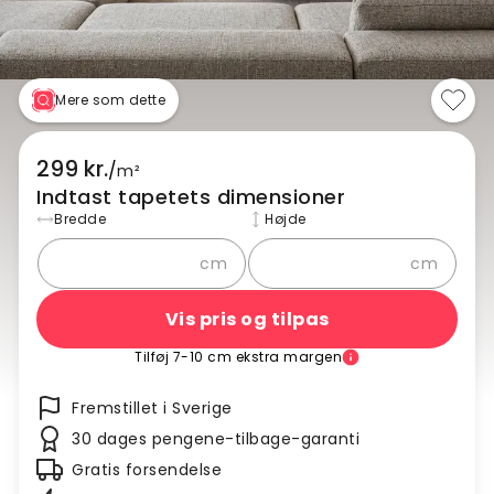
Mere som dette
299 kr.
/
m²
Indtast tapetets dimensioner
Bredde
Højde
cm
cm
Vis pris og tilpas
Tilføj 7-10 cm ekstra margen
Fremstillet i Sverige
30 dages pengene-tilbage-garanti
Gratis forsendelse