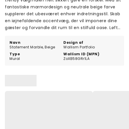
trendy vægmaleri helt sikkert gøre en forskel. Med sit
fantastiske marmordesign og neutrale beige farve
supplerer det ubesværet enhver indretningsstil. Skab
en iøjnefaldende accentvæg, der vil imponere dine
gæster og forvandle dit rum til en stilfuld oase. Løft
stemningen i dit hjem med Statement Marble-
vægmaleriet.
Navn
Design af
Statement Marble, Beige
Wallism Portfolio
Type
Wallism ID (MPN)
Mural
ZoXB58GRr1LA