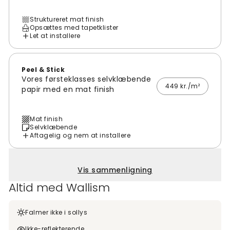
Struktureret mat finish
Opsættes med tapetklister
Let at installere
Peel & Stick
Vores førsteklasses selvklæbende
449 kr./m²
papir med en mat finish
Mat finish
Selvklæbende
Aftagelig og nem at installere
Vis sammenligning
Altid med Wallism
Falmer ikke i sollys
Ikke-reflekterende