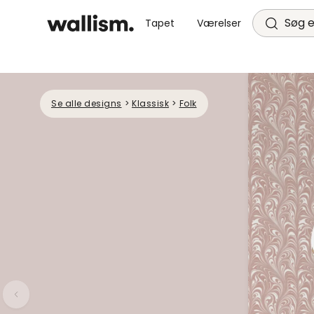
Søg e
Tapet
Værelser
Se alle designs
>
Klassisk
>
Folk