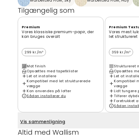
Marbelized Flow, Sky
Marbelized Flow, Hay
Tilgængelig som
Premium
Premium Text
Vores klassiske premium-papir, der
Vores mest luk
kan bruges overalt
let strukturere
299 kr./m²
359 kr./m²
Mat finish
Struktureret 
Opsættes med tapetklister
Opsættes med
Let at installere
Let at install
Kompatibel med let strukturerede
Kompatibel m
vægge
vægge
Kan anvendes på lofter
Lidt tungere 
Sådan installerer du
Tilfører dybd
Foretrukket a
Sådan instal
Vis sammenligning
Altid med Wallism