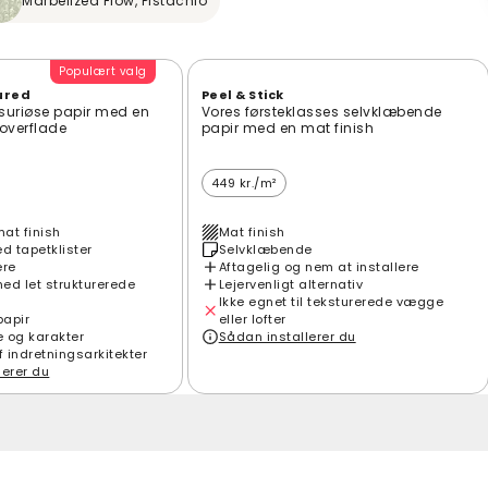
Marbelized Flow, Pistachio
Populært valg
ured
Peel & Stick
suriøse papir med en
Vores førsteklasses selvklæbende
t overflade
papir med en mat finish
449 kr./m²
mat finish
Mat finish
 tapetklister
Selvklæbende
ere
Aftagelig og nem at installere
ed let strukturerede
Lejervenligt alternativ
Ikke egnet til teksturerede vægge
papir
eller lofter
e og karakter
Sådan installerer du
f indretningsarkitekter
lerer du