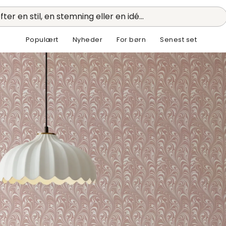
fter en stil, en stemning eller en idé...
Populært
Nyheder
For børn
Senest set