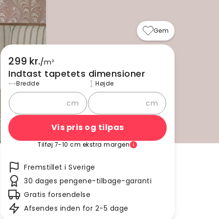
Gem
299 kr.
/
m²
Indtast tapetets dimensioner
Bredde
Højde
cm
cm
Vis pris og tilpas
Tilføj 7-10 cm ekstra margen
Fremstillet i Sverige
30 dages pengene-tilbage-garanti
Gratis forsendelse
Afsendes inden for 2-5 dage