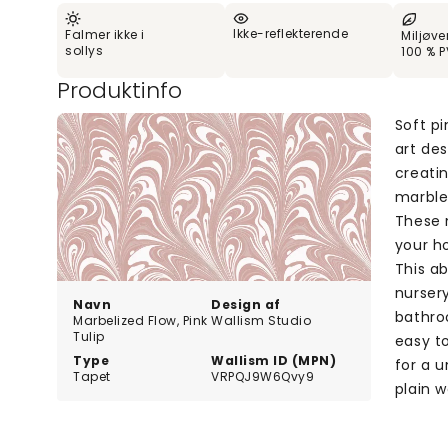
Ikke-reflekterende
Falmer ikke i
Miljøve
sollys
100 % P
Produktinfo
Soft pi
art des
creatin
marble 
These 
your h
This ab
nursery
Navn
Design af
bathro
Marbelized Flow, Pink
Wallism Studio
Tulip
easy t
Type
Wallism ID (MPN)
for a u
Tapet
VRPQJ9W6Qvy9
plain w