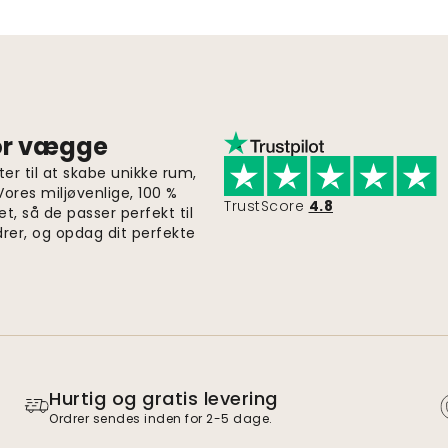
for vægge
er til at skabe unikke rum,
 Vores miljøvenlige, 100 %
TrustScore
4.8
et, så de passer perfekt til
drer, og opdag dit perfekte
Hurtig og gratis levering
Ordrer sendes inden for 2-5 dage.