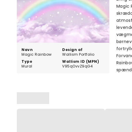
Magic 
skrædd
atmosfæ
levende
vægmal
børnevæ
fortryl
Navn
Design af
Magic Rainbow
Wallism Portfolio
Forvan
Type
Wallism ID (MPN)
Rainbo
Mural
V95qOvvZ9qG4
spændi