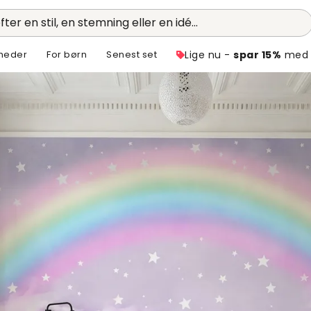
fter en stil, en stemning eller en idé...
heder
For børn
Senest set
Lige nu -
spar 15%
med 