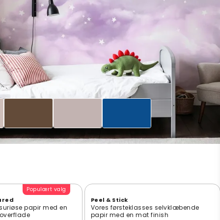
Populært valg
ured
Peel & Stick
suriøse papir med en
Vores førsteklasses selvklæbende
t overflade
papir med en mat finish