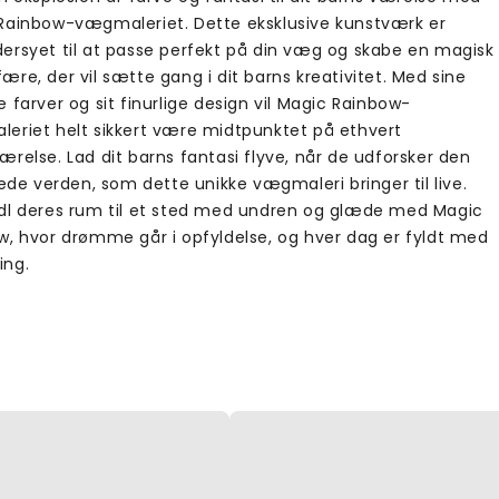
Rainbow-vægmaleriet. Dette eksklusive kunstværk er
ersyet til at passe perfekt på din væg og skabe en magisk
re, der vil sætte gang i dit barns kreativitet. Med sine
 farver og sit finurlige design vil Magic Rainbow-
eriet helt sikkert være midtpunktet på ethvert
relse. Lad dit barns fantasi flyve, når de udforsker den
lede verden, som dette unikke vægmaleri bringer til live.
dl deres rum til et sted med undren og glæde med Magic
w, hvor drømme går i opfyldelse, og hver dag er fyldt med
ng.