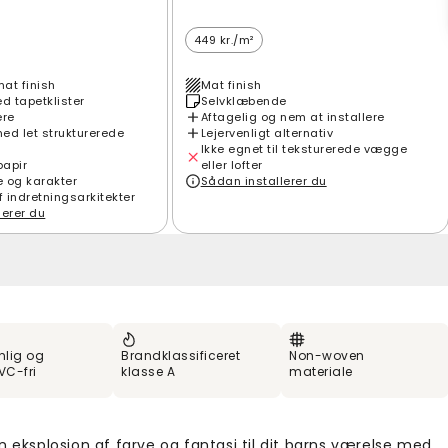
449 kr./m²
mat finish
Mat finish
 tapetklister
Selvklæbende
ere
Aftagelig og nem at installere
ed let strukturerede
Lejervenligt alternativ
Ikke egnet til teksturerede vægge
papir
eller lofter
e og karakter
Sådan installerer du
f indretningsarkitekter
lerer du
nlig og
Brandklassificeret
Non-woven
VC-fri
klasse A
materiale
n eksplosion af farve og fantasi til dit barns værelse med