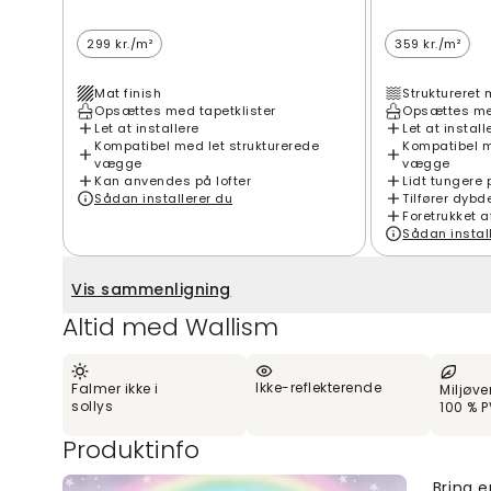
299 kr./m²
359 kr./m²
Mat finish
Struktureret 
Opsættes med tapetklister
Opsættes med
Let at installere
Let at install
Kompatibel med let strukturerede
Kompatibel m
vægge
vægge
Kan anvendes på lofter
Lidt tungere 
Sådan installerer du
Tilfører dybd
Foretrukket a
Sådan instal
Vis sammenligning
Altid med Wallism
Ikke-reflekterende
Falmer ikke i
Miljøve
sollys
100 % P
Produktinfo
Bring e