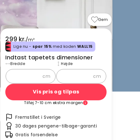
Gem
299 kr.
/
m²
Lige nu -
spar 15%
med koden
WALL15
Indtast tapetets dimensioner
Bredde
Højde
cm
cm
Vis pris og tilpas
Tilføj 7-10 cm ekstra margen
Fremstillet i Sverige
30 dages pengene-tilbage-garanti
Gratis forsendelse