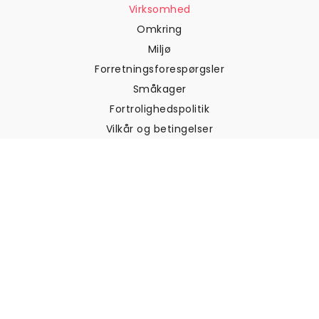
Virksomhed
Omkring
Miljø
Forretningsforespørgsler
Småkager
Fortrolighedspolitik
Vilkår og betingelser
Kundesupport
Kontakt os
Returneringer og
tilbagebetalinger
Forsendelse
Sådan måler du din væg
Sådan hænger du tapet op
Sådan installeres Peel & Stick
OFTE STILLEDE SPØRGSMÅL