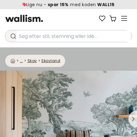
Lige nu -
spar 15%
med koden
WALL15
Søg efter stil, stemning eller idé...
>
...
>
Skov
>
Skovland