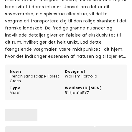
kreativitet i deres interiør. Uanset om det er dit
soveværelse, din spisestue eller stue, vil dette
vægmaleri transportere dig til den rolige skønhed i det
franske landskab. De frodige grønne nuancer og
indviklede detaljer giver en følelse af eksklusivitet til
dit rum, hvilket gør det helt unikt. Lad dette
fængslende vægmaleri være midtpunktet i dit hjem,
hvor det indfanger essensen af naturen og tilføjer et
strejf af raffinement til ethvert rum. Løft din
indretning med det franske landskabsmaleri i
Navn
Design af
French Landscape, Forest
Wallism Portfolio
skovgrøn.
Green
Type
Wallism ID (MPN)
Mural
R1lkjaa1oRYZ