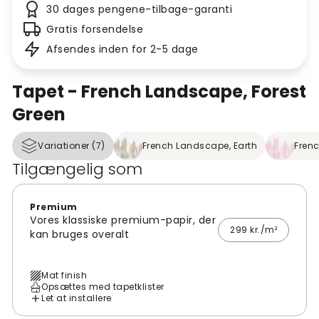
30 dages pengene-tilbage-garanti
Gratis forsendelse
Afsendes inden for 2-5 dage
Tapet - French Landscape, Forest
Green
Variationer (7)
French Landscape, Earth
Frenc
Tilgængelig som
Premium
Vores klassiske premium-papir, der
299 kr./m²
kan bruges overalt
Mat finish
Opsættes med tapetklister
Let at installere