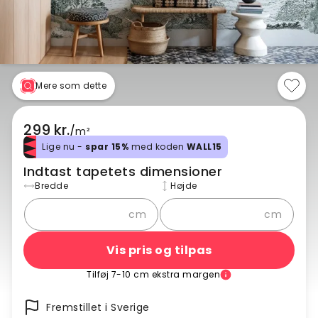
Mere som dette
299 kr.
/
m²
Lige nu -
spar 15%
med koden
WALL15
Indtast tapetets dimensioner
Bredde
Højde
cm
cm
Vis pris og tilpas
Tilføj 7-10 cm ekstra margen
Fremstillet i Sverige