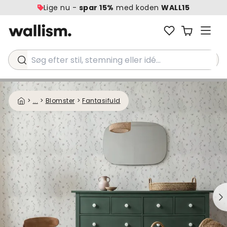
Lige nu -
spar 15%
med koden
WALL15
Søg efter stil, stemning eller idé...
>
...
>
Blomster
>
Fantasifuld