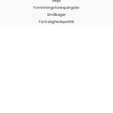
Miljø
Forretningsforespørgsler
Småkager
Fortrolighedspolitik
Vilkår og betingelser
Kundesupport
Kontakt os
Returneringer og
tilbagebetalinger
Forsendelse
Sådan måler du din væg
Sådan hænger du tapet op
Sådan installeres Peel & Stick
OFTE STILLEDE SPØRGSMÅL
Artikler om tapet
Vælg din placering