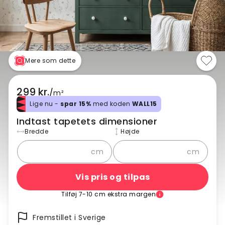
Mere som dette
299 kr.
/
m²
Lige nu -
spar 15%
med koden
WALL15
Indtast tapetets dimensioner
Bredde
Højde
cm
cm
Vis pris og tilpas
Tilføj 7-10 cm ekstra margen
Fremstillet i Sverige