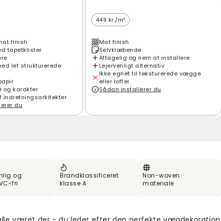
449 kr./m²
mat finish
Mat finish
 tapetklister
Selvklæbende
ere
Aftagelig og nem at installere
ed let strukturerede
Lejervenligt alternativ
Ikke egnet til teksturerede vægge
papir
eller lofter
e og karakter
Sådan installerer du
f indretningsarkitekter
lerer du
nlig og
Brandklassificeret
Non-woven
VC-fri
klasse A
materiale
 alle været der - du leder efter den perfekte vægdekoration