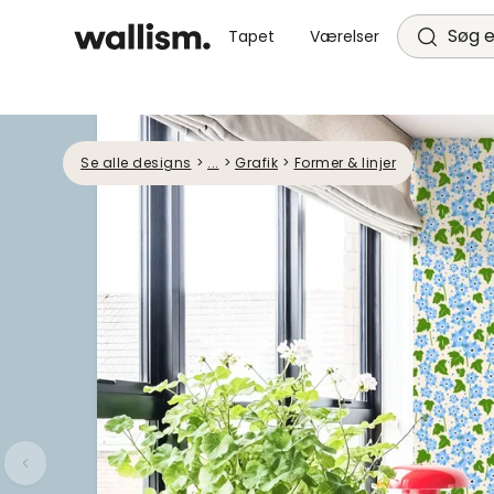
Søg e
Tapet
Værelser
Se alle designs
>
...
>
Grafik
>
Former & linjer