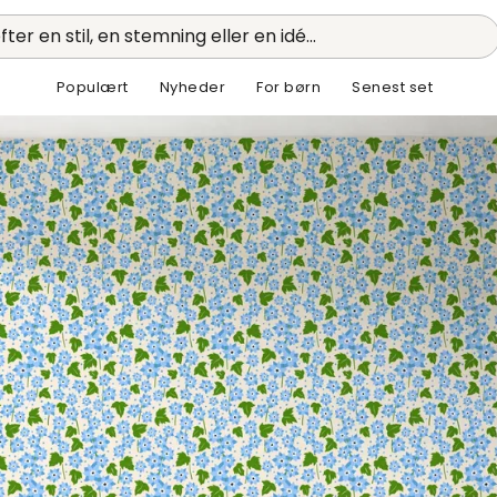
fter en stil, en stemning eller en idé...
Populært
Nyheder
For børn
Senest set