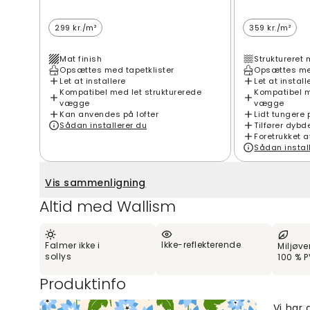
299 kr./m²
359 kr./m²
Mat finish
Struktureret 
Opsættes med tapetklister
Opsættes med
Let at installere
Let at install
Kompatibel med let strukturerede
Kompatibel m
vægge
vægge
Kan anvendes på lofter
Lidt tungere 
Sådan installerer du
Tilfører dybd
Foretrukket a
Sådan instal
Vis sammenligning
Altid med Wallism
Ikke-reflekterende
Falmer ikke i
Miljøve
sollys
100 % P
Produktinfo
Vi har