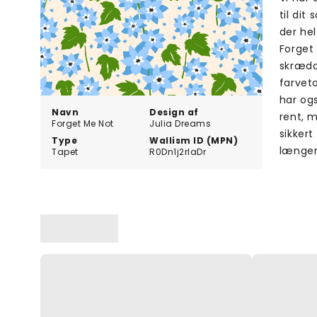
til dit
der hel
Forget
skrædd
farveto
har ogs
Navn
Design af
rent, 
Forget Me Not
Julia Dreams
sikkert
Type
Wallism ID (MPN)
længere
Tapet
R0Dn1j2rlaDr