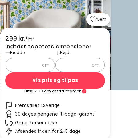
Gem
299 kr.
/
m²
Indtast tapetets dimensioner
Bredde
Højde
cm
cm
Vis pris og tilpas
Tilføj 7-10 cm ekstra margen
Fremstillet i Sverige
30 dages pengene-tilbage-garanti
Gratis forsendelse
Afsendes inden for 2-5 dage