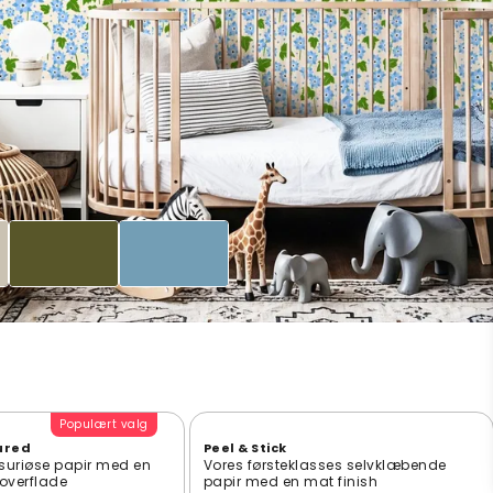
Populært valg
ured
Peel & Stick
suriøse papir med en
Vores førsteklasses selvklæbende
t overflade
papir med en mat finish