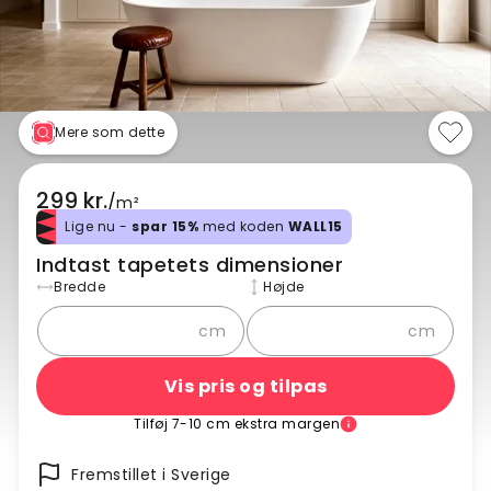
Mere som dette
299 kr.
/
m²
Lige nu -
spar 15%
med koden
WALL15
Indtast tapetets dimensioner
Bredde
Højde
cm
cm
Vis pris og tilpas
Tilføj 7-10 cm ekstra margen
Fremstillet i Sverige