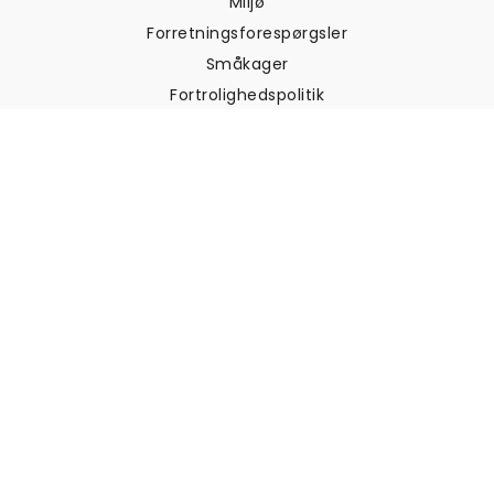
Miljø
Forretningsforespørgsler
Småkager
Fortrolighedspolitik
Vilkår og betingelser
Kundesupport
Kontakt os
Returneringer og
tilbagebetalinger
Forsendelse
Sådan måler du din væg
Sådan hænger du tapet op
Sådan installeres Peel & Stick
OFTE STILLEDE SPØRGSMÅL
Artikler om tapet
Vælg din placering