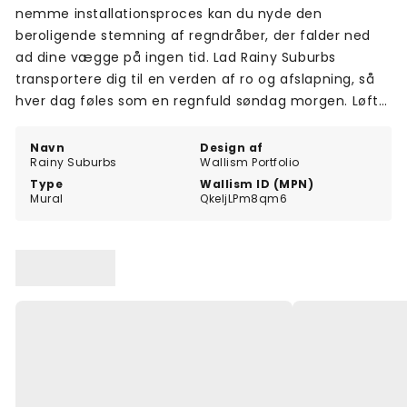
nemme installationsproces kan du nyde den
beroligende stemning af regndråber, der falder ned
ad dine vægge på ingen tid. Lad Rainy Suburbs
transportere dig til en verden af ro og afslapning, så
hver dag føles som en regnfuld søndag morgen. Løft
din boligindretning med dette unikke vægmaleri, og
skab en oase af fred midt i hverdagens kaos.
Navn
Design af
Rainy Suburbs
Wallism Portfolio
Type
Wallism ID (MPN)
Mural
QkeljLPm8qm6