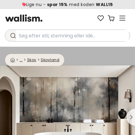
Lige nu -
spar 15%
med koden
WALL15
Søg efter stil, stemning eller idé...
>
...
>
Skov
>
Skovland