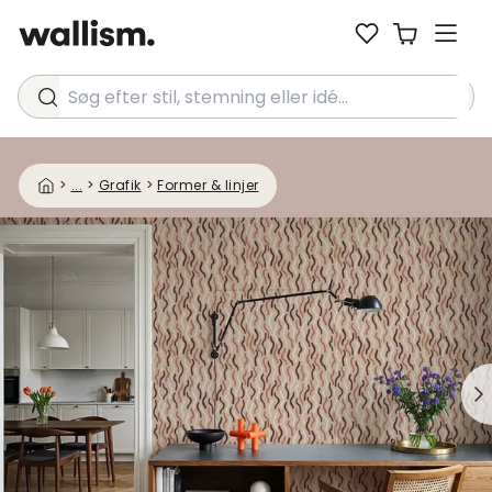
Søg efter stil, stemning eller idé...
>
...
>
Grafik
>
Former & linjer