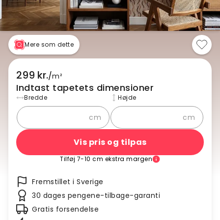
Mere som dette
299 kr.
/
m²
Indtast tapetets dimensioner
Bredde
Højde
cm
cm
Vis pris og tilpas
Tilføj 7-10 cm ekstra margen
Fremstillet i Sverige
30 dages pengene-tilbage-garanti
Gratis forsendelse