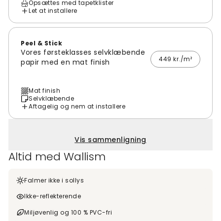
Opsættes med tapetklister
Let at installere
Peel & Stick
Vores førsteklasses selvklæbende
449 kr./m²
papir med en mat finish
Mat finish
Selvklæbende
Aftagelig og nem at installere
Vis sammenligning
Altid med Wallism
Falmer ikke i sollys
Ikke-reflekterende
Miljøvenlig og 100 % PVC-fri